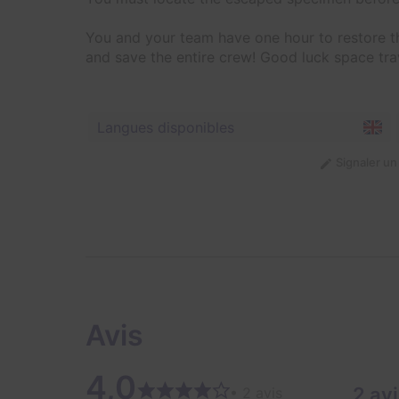
You and your team have one hour to restore t
and save the entire crew! Good luck space tra
Langues disponibles
Signaler u
Avis
4,0
2 av
• 2 avis