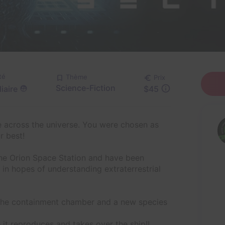
té
Thème
Prix
Science-Fiction
iaire
$45
e across the universe. You were chosen as
r best!
the Orion Space Station and have been
in hopes of understanding extraterrestrial
n the containment chamber and a new species
it reproduces and takes over the ship!!