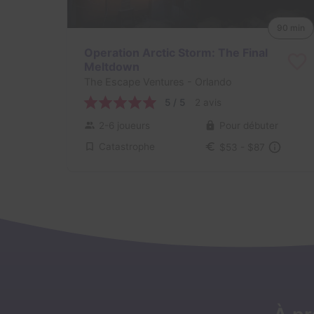
90 min
Operation Arctic Storm: The Final
Meltdown
The Escape Ventures
- Orlando
5 / 5
2 avis
2-6 joueurs
Pour débuter
Catastrophe
$53 - $87