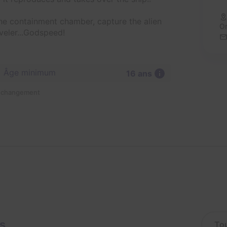
he containment chamber, capture the alien
Or
veler...Godspeed!
Âge minimum
16 ans
n changement
is