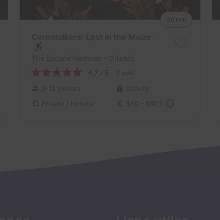
90 min
Cornstalkers: Lost in the Maize
The Escape Ventures
- Orlando
4,7 / 5
3 avis
2-12 joueurs
Difficile
Frisson / Horreur
$60 - $97,5