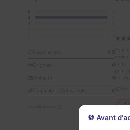
5
0
4
2
3
0
2
0
1
0
Peut-ê
4,5
Décor et son
moins 
L’ambi
4
Énigmes
peu ré
4
Les fin
Scénario
Décor 
4
Originalité, effet waouh
Util
Contrôle des avis
🍪 Avant d'