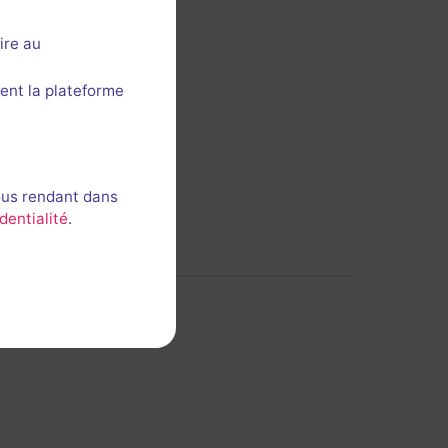
ire au
ent la plateforme
ous rendant dans
dentialité
.