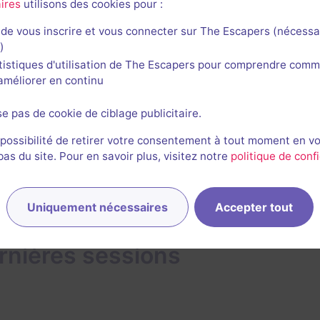
ires
utilisons des cookies pour :
19 octobre 2024
salle jouée le 19 octobre 2024
de vous inscrire et vous connecter sur The Escapers (nécessa
)
2/3
4,5
4
4
4
et son
Énigmes
Scénario
Originalité
Difficulté
tistiques d'utilisation de The Escapers pour comprendre comm
l'améliorer en continu
se pas de cookie de ciblage publicitaire.
1
 possibilité de retirer votre consentement à tout moment en v
s du site. Pour en savoir plus, visitez notre
politique de confi
Uniquement nécessaires
Accepter tout
rnières sessions