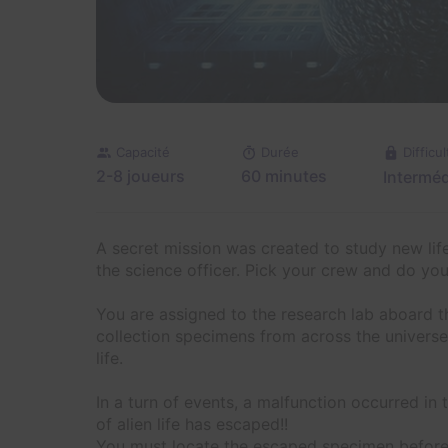
Capacité
Durée
Difficul
2-8 joueurs
60 minutes
Interméd
A secret mission was created to study new lif
the science officer. Pick your crew and do you
You are assigned to the research lab aboard 
collection specimens from across the universe 
life.
In a turn of events, a malfunction occurred i
of alien life has escaped!!
You must locate the escaped specimen before 