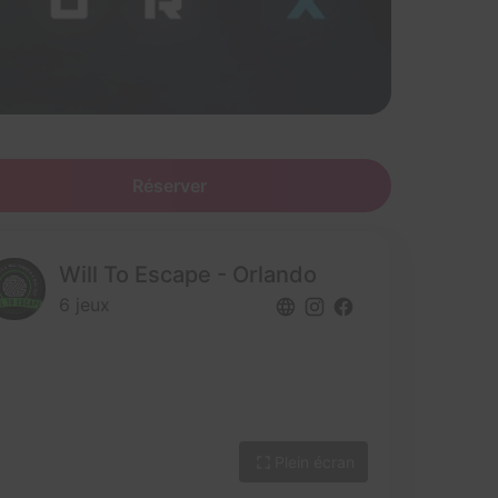
Réserver
Will To Escape - Orlando
6 jeux
Plein écran