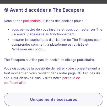
🍪 Avant d'accéder à The Escapers
Nous et nos
partenaires
utilisons des cookies pour :
90 min
vous permettre de vous inscrire et vous connecter sur The
Escapers (nécessaire au fonctionnement)
Operation Arctic Storm: The Final Meltdown
mesurer les statistiques d'utilisation de The Escapers pour
The Escape Ventures
- Orlando
comprendre comment la plateforme est utilisée et
The Escape Ve
5 / 5
2 avis
l'améliorer en continu
2 - 6
Pour débuter
The Escapers n'utilise pas de cookie de ciblage publicitaire.
2 - 12
Catastrophe
$53 - $87
Vous disposez de la possibilité de retirer votre consentement à
tout moment en vous rendant dans notre page CGU en bas du
site. Pour en savoir plus, visitez notre
politique de
confidentialité
.
Uniquement nécessaires
Réserver