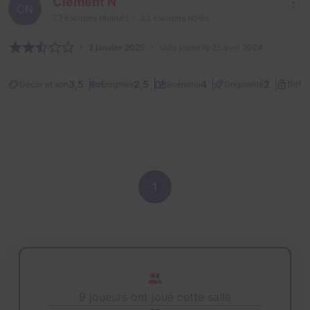
Clément N
CN
72
escapes réalisés
33
escapes notés
2 janvier 2025
salle jouée le 25 avril 2024
3,5
2,5
4
2
Décor et son
Énigmes
Scénario
Originalité
Diffic
1
9 joueurs ont joué cette salle