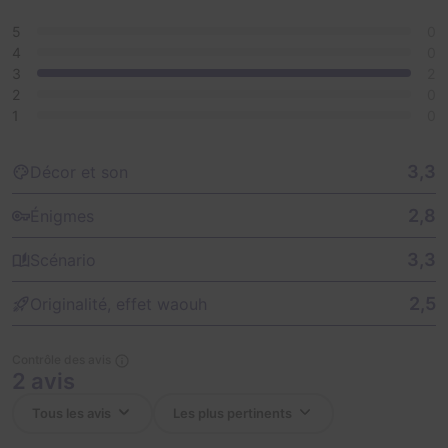
5
0
4
0
3
2
2
0
1
0
3,3
Décor et son
2,8
Énigmes
3,3
Scénario
2,5
Originalité, effet waouh
Contrôle des avis
2 avis