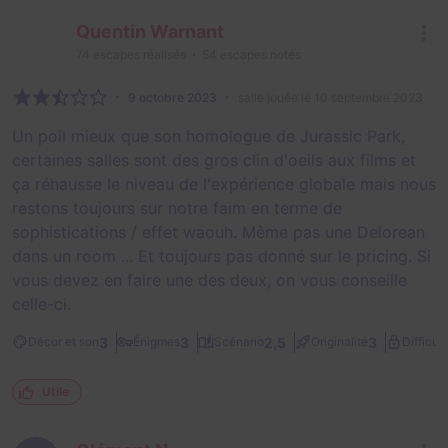
Quentin Warnant
74
escapes réalisés
54
escapes notés
9 octobre 2023
salle jouée le 10 septembre 2023
Un poil mieux que son homologue de Jurassic Park,
certaines salles sont des gros clin d'oeils aux films et
ça réhausse le niveau de l'expérience globale mais nous
restons toujours sur notre faim en terme de
sophistications / effet waouh. Même pas une Delorean
dans un room ... Et toujours pas donné sur le pricing. Si
vous devez en faire une des deux, on vous conseille
celle-ci.
3
3
2,5
3
Décor et son
Énigmes
Scénario
Originalité
Difficult
Utile