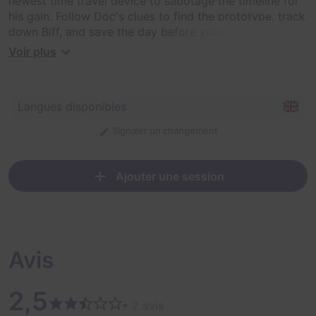
newest time travel device to sabotage the timeline for
his gain. Follow Doc's clues to find the prototype, track
down Biff, and save the day before you're outatime.
You've never experienced anything like this in the past,
Voir plus
present or future.
Langues disponibles
Signaler un changement
Ajouter une session
Avis
2,5
• 2 avis