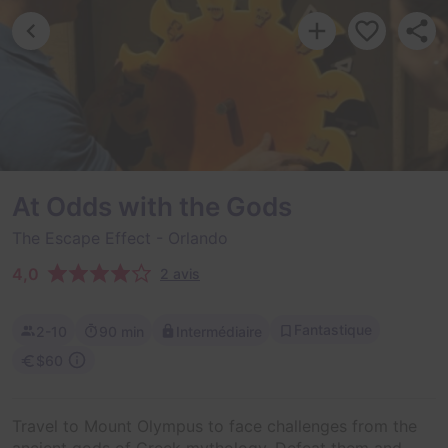
At Odds with the Gods
The Escape Effect
- Orlando
4,0
2 avis
Fantastique
2-10
90 min
Intermédiaire
$60
Travel to Mount Olympus to face challenges from the
ancient gods of Greek mythology. Defeat them and