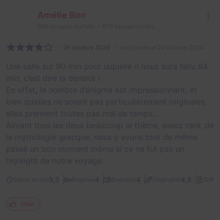
Amélie Bon
689
escapes réalisés
678
escapes notés
26 octobre 2024
salle jouée le 24 octobre 2024
Une salle sur 90 min pour laquelle il nous aura fallu 84
min, c’est dire la densité !
En effet, le nombre d’énigme est impressionnant, et
bien qu’elles ne soient pas particulièrement originales,
elles prennent toutes pas mal de temps…
Aimant tous les deux beaucoup le thème, assez rare, de
la mythologie grecque, nous y avons tout de même
passé un bon moment même si ce ne fut pas un
highlight de notre voyage.
3,5
4
4
4,5
Décor et son
Énigmes
Scénario
Originalité
Diffic
Utile