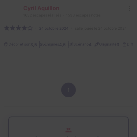
Cyril Aquillon
1632
escapes réalisés
1533
escapes notés
24 octobre 2024
salle jouée le 24 octobre 2024
3,5
4,5
4
3
Décor et son
Énigmes
Scénario
Originalité
Diffic
1