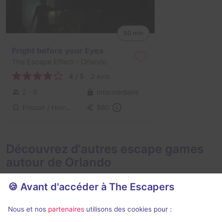
90 min
Fright before your Eyes
The Escape Effect
- Orlando
4 / 5
2 avis
2 - 6
Intermédiaire
Frisson / Horreur
$60
Découvrez d'autres escape games
autour de Orlando
🍪 Avant d'accéder à The Escapers
Nous et nos
partenaires
utilisons des cookies pour :