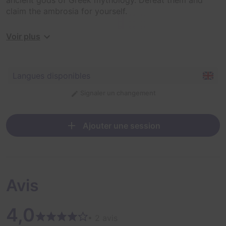
claim the ambrosia for yourself.
Although no outside knowledge is required to succeed,
Voir plus
fans of the Percy Jackson series will appreciate nods
to the mythos.
Langues disponibles
Signaler un changement
Ajouter une session
Avis
4,0
• 2 avis