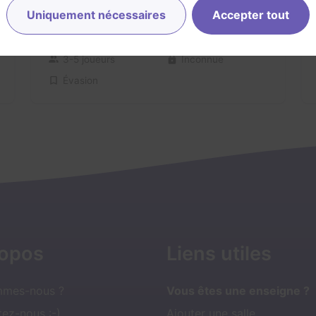
Uniquement nécessaires
Accepter tout
Le Dépôt
Aucun avis
3-5 joueurs
Inconnue
Évasion
ropos
Liens utiles
mmes-nous ?
Vous êtes une enseigne ?
ez-nous :-)
Ajouter une salle