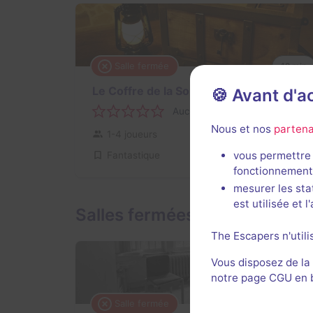
Salle fermée
12 min
Le Coffre de la Sorcière
🍪 Avant d'
Aucun avis
Nous et nos
partena
1-4 joueurs
Inconnue
vous permettre 
Fantastique
fonctionnement
mesurer les sta
est utilisée et 
Salles fermées et évènement
The Escapers n'utili
Vous disposez de la
notre page CGU en ba
Salle fermée