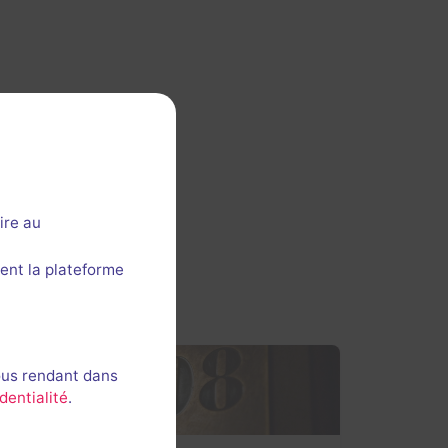
ire au
ent la plateforme
ous rendant dans
dentialité
.
Évènement passé