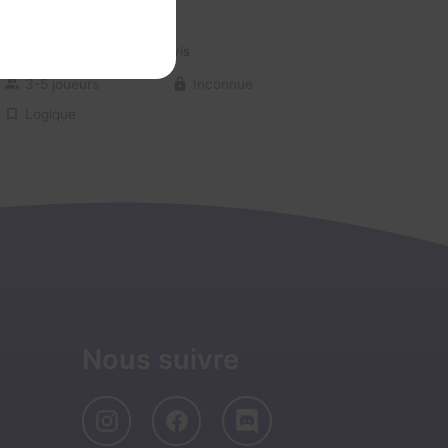
La Citadelle
Aucun avis
3-5 joueurs
Inconnue
Logique
Nous suivre