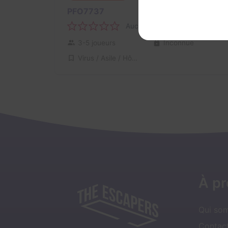
PFO7737
Aucun avis
3-5 joueurs
Inconnue
Virus / Asile / Hôpital
À p
Qui so
Contact