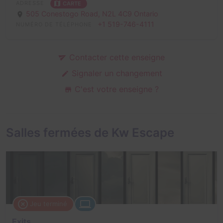
ADRESSE
CARTE
505 Conestogo Road,
N2L 4C9 Ontario
+1 519-746-4111
NUMÉRO DE TÉLÉPHONE
Contacter cette enseigne
Signaler un changement
C'est votre enseigne ?
Salles fermées de Kw Escape
Jeu terminé
Exits