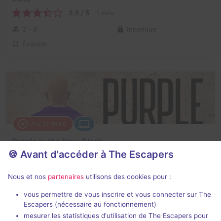
3,5 / 5
1 avis
2 - 8
Inconnue
Évasion
Jeu terminé
Purple is the New Black
🍪 Avant d'accéder à The Escapers
3,5 / 5
2 avis
2 - 8
Inconnue
Nous et nos
partenaires
utilisons des cookies pour :
Évasion
vous permettre de vous inscrire et vous connecter sur The
Escapers (nécessaire au fonctionnement)
mesurer les statistiques d'utilisation de The Escapers pour