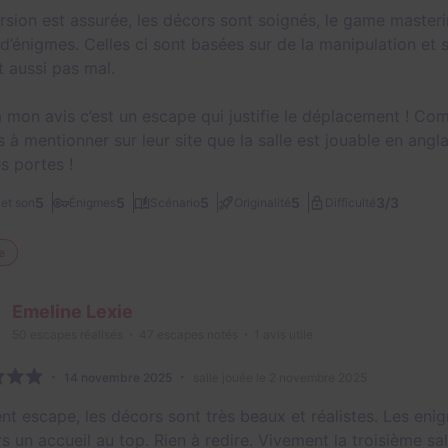
rsion est assurée, les décors sont soignés, le game mastering
 d’énigmes. Celles ci sont basées sur de la manipulation et 
t aussi pas mal.
 mon avis c’est un escape qui justifie le déplacement ! Com
 à mentionner sur leur site que la salle est jouable en angl
s portes !
3/3
5
5
5
5
et son
Énigmes
Scénario
Originalité
Difficulté
e
Emeline Lexie
50
escapes réalisés
47
escapes notés
1
avis utile
14 novembre 2025
salle jouée le 2 novembre 2025
ent escape, les décors sont très beaux et réalistes. Les eni
s un accueil au top. Rien à redire. Vivement la troisième sal