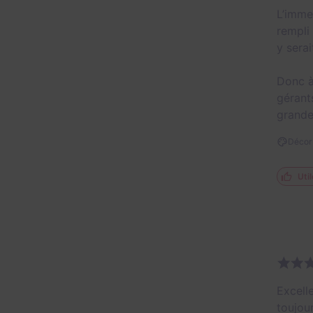
L’imme
rempli
y serai
Donc à
gérants
grande
Décor 
Util
Excell
toujour