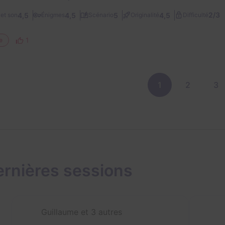
2/3
4,5
4,5
5
4,5
et son
Énigmes
Scénario
Originalité
Difficulté
1
e
1
2
3
rnières sessions
Guillaume et 3 autres