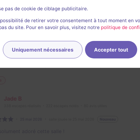
e
se pas de cookie de ciblage publicitaire.
Neo Faroux
 possibilité de retirer votre consentement à tout moment en v
s du site. Pour en savoir plus, visitez notre
politique de confi
31
escapes réalisés
23
escapes notés
2
avis utiles
3 juin 2026
salle jouée le 3 juin 2026
Nouveau
Uniquement nécessaires
Accepter tout
bonne expérience ! Effet hoaw ! Niveau de degres adapté e
2/3
4,5
5
5
5
et son
Énigmes
Scénario
Originalité
Difficulté
e
Jade B
338
escapes réalisés
222
escapes notés
80
avis utiles
25 mai 2026
salle jouée le 25 mai 2026
Nouveau
solument adoré cette salle !