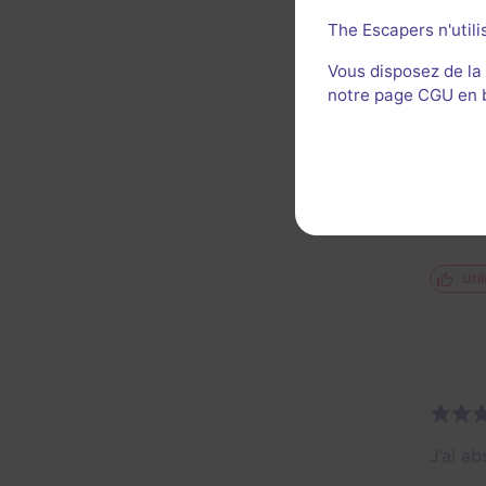
Util
The Escapers n'utili
Vous disposez de la
NF
notre page CGU en ba
Super 
Décor 
Util
J’ai ab