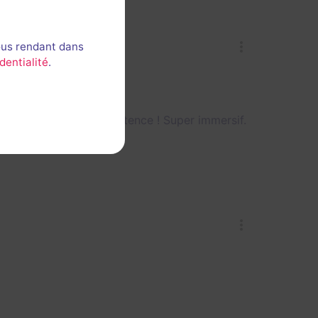
ous rendant dans
dentialité
.
n fonctions des compétence ! Super immersif.