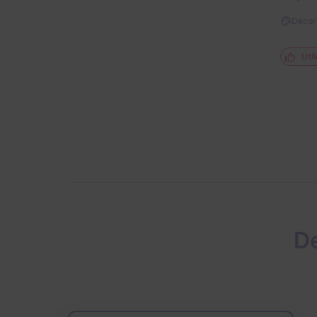
Décor 
Util
De