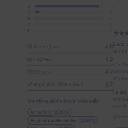
5
11
4
1
3
0
2
0
1
0
Dans c
4,8
Décor et son
toutes 
4,9
Énigmes
Dès l’
4,7
décors
Scénario
l’époqu
4,7
Originalité, effet waouh
Le jeu
origin
Mentions attribuées à cette salle
puzzles
Immersion
83 %
Décor 
Énigmes parallélisables
83 %