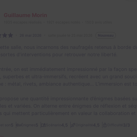
Guillaume Morin
1935
escapes réalisés
1921
escapes notés
1503
avis utiles
26 mai 2026
salle jouée le 25 mai 2026
Nouveau
ette salle, nous incarnons des naufragés retenus à borde du
sortes d'interventions pour retrouver notre liberté.
entrée, on est immédiatement impressionné par la façon spec
, superbes et ultra-immersifs, recréent avec un grand souci 
e : métal, rivets, ambiance authentique… L’immersion est tot
 propose une quantité impressionnante d’énigmes basées sur 
ales et variées. On alterne entre énigmes de réflexion et sé
 qui mettent particulièrement en valeur la collaboration et l
3/3
5
5
4,5
4,5
et son
Énigmes
Scénario
Originalité
Difficulté