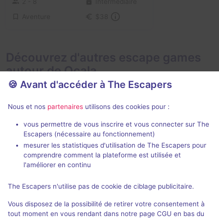
2 - 8
Intermédiaire
Aventure
$38
Découvrez d'autres escape games
autour de Ocala
🍪 Avant d'accéder à The Escapers
Nous et nos
partenaires
utilisons des cookies pour :
vous permettre de vous inscrire et vous connecter sur The
Escapers (nécessaire au fonctionnement)
mesurer les statistiques d'utilisation de The Escapers pour
Cabin in the Woods
The Baseme
comprendre comment la plateforme est utilisée et
The Ocala Escape
- Ocala
The Ocala Esc
l'améliorer en continu
4 / 5
1 avis
The Escapers n'utilise pas de cookie de ciblage publicitaire.
2 - 6
Intermédiaire
2 - 4
Vous disposez de la possibilité de retirer votre consentement à
Frisson / Horreur
$32 - $36
tout moment en vous rendant dans notre page CGU en bas du