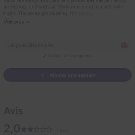
workshop, and without Christmas spirit, it can't take
flight. The elves are missing, the reindeer feed is
scattered, and the toy chest's secrets are all mixed up.
Voir plus
Your mission: explore Santa's rustic barn, solve festive
puzzles, and restore the Christmas spirit to power
Langues disponibles
Santa's sleigh before midnight strikes! Work together to
piece together clues, power up the sleigh, and bring the
Signaler un changement
magic of Christmas back to life.
Ajouter une session
Avis
2,0
• 1 avis