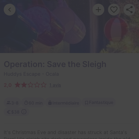
Operation: Save the Sleigh
Huddys Escape
- Ocala
2,0
1 avis
Fantastique
3-8
60 min
Intermédiaire
$38
It's Christmas Eve and disaster has struck at Santa's
Barn! His sleigh sits dark and powerless inside the old