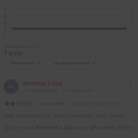
5
0
4
0
3
0
2
1
1
0
Contrôle des avis
1 avis
Mathilde Labat
ML
42
escapes réalisés
25
escapes notés
2 janvier 2026
salle jouée le 2 janvier 2026
Salle beaucoup trop facile, même pour deux joueurs.
5
0,5
1
1
Décor et son
Énigmes
Scénario
Originalité
Difficult