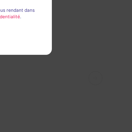
ous rendant dans
dentialité
.