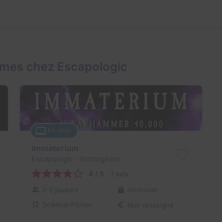
ames chez Escapologic
En visio
Immaterium
Escapologic
- Nottingham
4 / 5
1 avis
2-5 joueurs
Inconnue
Science-Fiction
Non renseigné