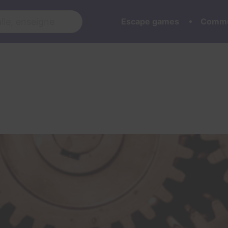
Escape games
Commu