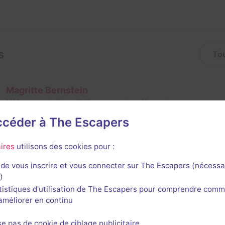
s
Magritte Bernstein
1413
escapes réalisés
1005
escapes notés
15
avis utiles
accéder à The Escapers
15 janvier 2021
salle jouée le 15 janvier 2021
ires
utilisons des cookies pour :
de vous inscrire et vous connecter sur The Escapers (nécessa
1
)
tistiques d'utilisation de The Escapers pour comprendre comm
l'améliorer en continu
se pas de cookie de ciblage publicitaire.