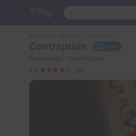
Nottingham
Escapologic
Contraption
Contraption
En visio
Escapologic
- Nottingham
4,0
1 avis