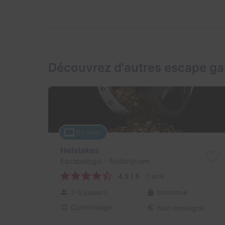
Découvrez d'autres escape g
En visio
Heistakes
Escapologic
- Nottingham
4,5 / 5
1 avis
2-5 joueurs
Inconnue
Cambriolage
Non renseigné