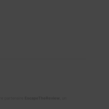
tre partenaire
EscapeTheReview
, un