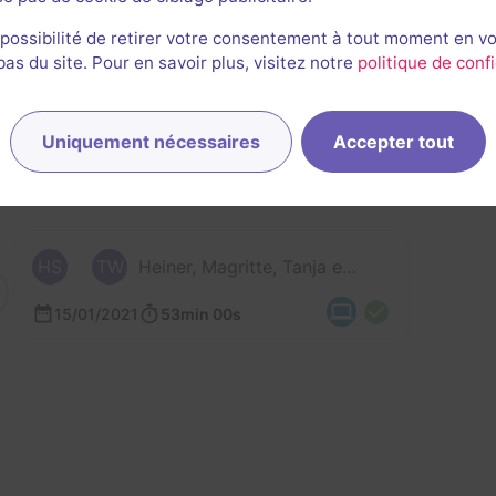
 possibilité de retirer votre consentement à tout moment en v
rnières sessions
s du site. Pour en savoir plus, visitez notre
politique de confi
Uniquement nécessaires
Accepter tout
HS
TW
Heiner, Magritte, Tanja et 2 autres
15/01/2021
53min 00s