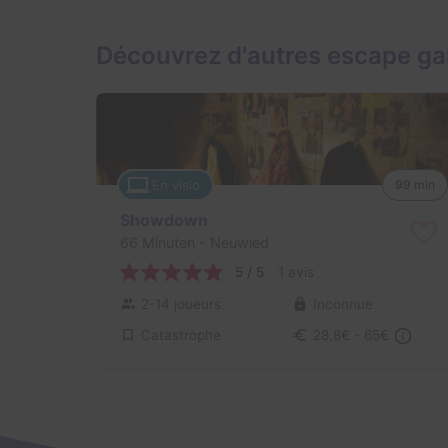
Découvrez d'autres escape ga
En visio
99 min
Showdown
66 Minuten
- Neuwied
5 / 5
1 avis
2-14 joueurs
Inconnue
Catastrophe
28,8€ - 65€