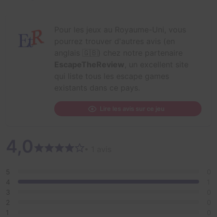
Pour les jeux au Royaume-Uni, vous
pourrez trouver d'autres avis (en
anglais 🇬🇧) chez notre partenaire
EscapeTheReview
, un excellent site
qui liste tous les escape games
existants dans ce pays.
Lire les avis sur ce jeu
4,0
• 1 avis
5
0
4
1
3
0
2
0
1
0