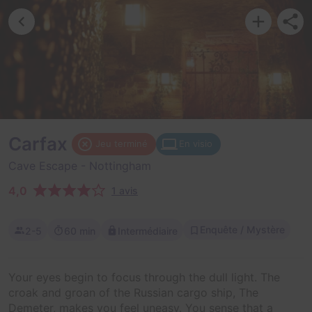
Carfax
Jeu terminé
En visio
Cave Escape
- Nottingham
4,0
1 avis
Enquête / Mystère
2-5
60 min
Intermédiaire
Your eyes begin to focus through the dull light. The
croak and groan of the Russian cargo ship, The
Demeter, makes you feel uneasy. You sense that a