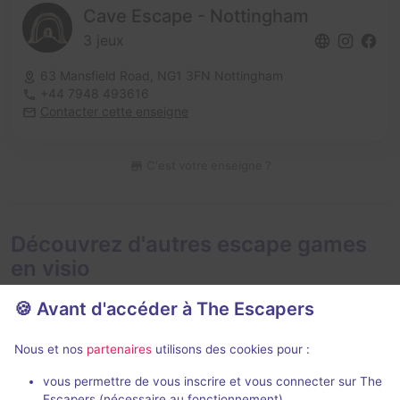
Cave Escape - Nottingham
3 jeux
63 Mansfield Road,
NG1 3FN Nottingham
+44 7948 493616
Contacter cette enseigne
C'est votre enseigne ?
Découvrez d'autres escape games
en visio
🍪 Avant d'accéder à The Escapers
Nous et nos
partenaires
utilisons des cookies pour :
En visio
Évènemen
99 min
vous permettre de vous inscrire et vous connecter sur The
Escapers (nécessaire au fonctionnement)