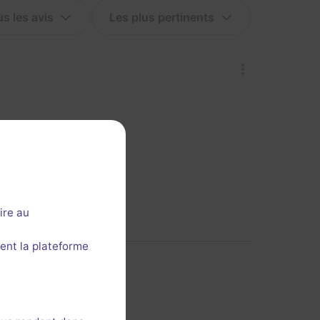
ire au
ent la plateforme