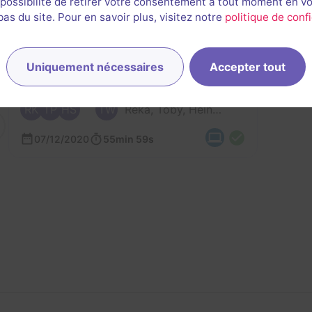
 possibilité de retirer votre consentement à tout moment en v
s du site. Pour en savoir plus, visitez notre
politique de confi
Uniquement nécessaires
Accepter tout
RK
TP
HS
TW
Reka, Toby, Heiner, Magritte, Tanja et 1 autre
07/12/2020
55min 59s