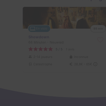
En visio
99 min
Showdown
66 Minuten
- Neuwied
5 / 5
1 avis
2-14 joueurs
Inconnue
Catastrophe
28,8€ - 65€