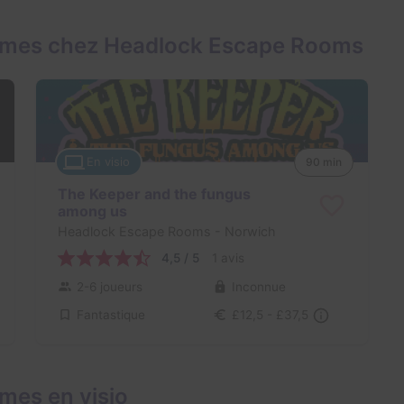
ames chez Headlock Escape Rooms
En visio
90 min
The Keeper and the fungus
among us
Headlock Escape Rooms
- Norwich
4,5 / 5
1 avis
2-6 joueurs
Inconnue
Fantastique
£12,5 - £37,5
mes en visio