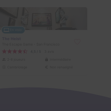
En visio
The Heist
The Escape Game
- San Francisco
4,5 / 5
3 avis
2-8 joueurs
Intermédiaire
Cambriolage
Non renseigné