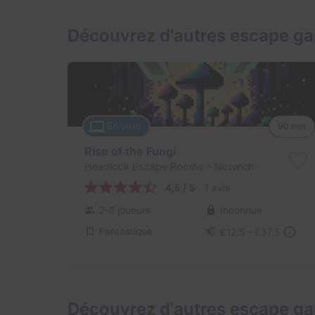
Découvrez d'autres escape g
En visio
90 min
Rise of the Fungi
Headlock Escape Rooms
- Norwich
4,5 / 5
1 avis
2-6 joueurs
Inconnue
Fantastique
£12,5 - £37,5
Découvrez d'autres escape ga