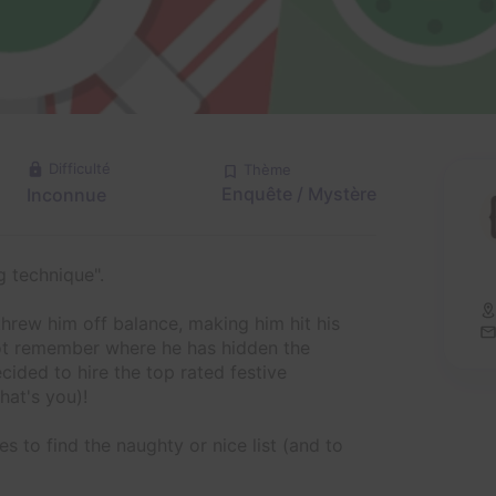
Difficulté
Thème
Enquête / Mystère
Inconnue
g technique".
threw him off balance, making him hit his
not remember where he has hidden the
ecided to hire the top rated festive
that's you)!
 to find the naughty or nice list (and to