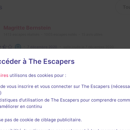
s
Magritte Bernstein
1413
escapes réalisés
1005
escapes notés
15
avis utiles
7 décembre 2020
salle jouée le 7 décembre 2020
accéder à The Escapers
1
ires
utilisons des cookies pour :
de vous inscrire et vous connecter sur The Escapers (nécessa
)
tistiques d'utilisation de The Escapers pour comprendre comm
l'améliorer en continu
rnières sessions
se pas de cookie de ciblage publicitaire.