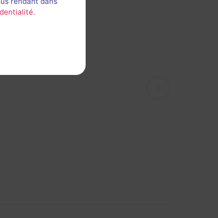
ous rendant dans
dentialité
.