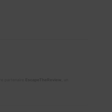
tre partenaire
EscapeTheReview
, un