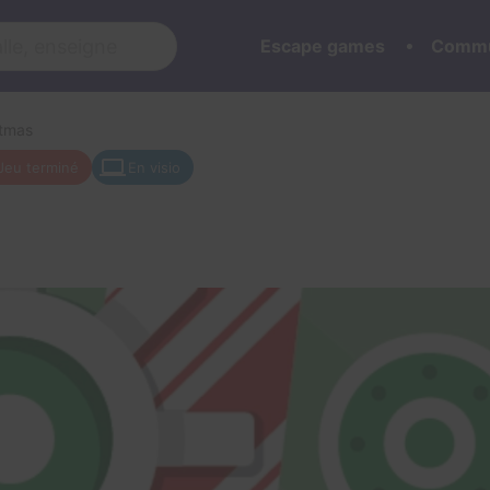
Escape games
Commu
stmas
Jeu terminé
En visio