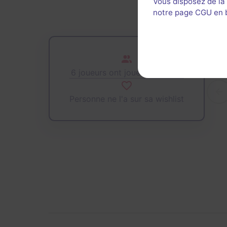
Vous disposez de la
notre page CGU en ba
6 joueurs ont joué cette salle
Personne ne l'a sur sa wishlist