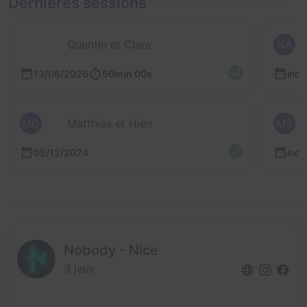
Dernières sessions
Quentin et Clara
NA
13/06/2026
50min 00s
inc
MD
Matthias et Hien
MS
05/12/2024
inc
Nobody - Nice
3 jeux