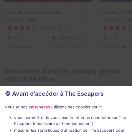
La Faille Dimensionnelle
Les Profond
Nobody
- Nice
Nobody
- Nice
3,8 / 5
22 avis
1 - 8
Intermédiaire
1 - 8
Fantastique
Fantastique
20€ - 78€
Découvrez d'autres escape games
autour de Nice
🍪 Avant d'accéder à The Escapers
Nous et nos
partenaires
utilisons des cookies pour :
En extérieur
2 h
vous permettre de vous inscrire et vous connecter sur The
Escapers (nécessaire au fonctionnement)
La Disparition
Titanic
mesurer les statistiques d'utilisation de The Escapers pour