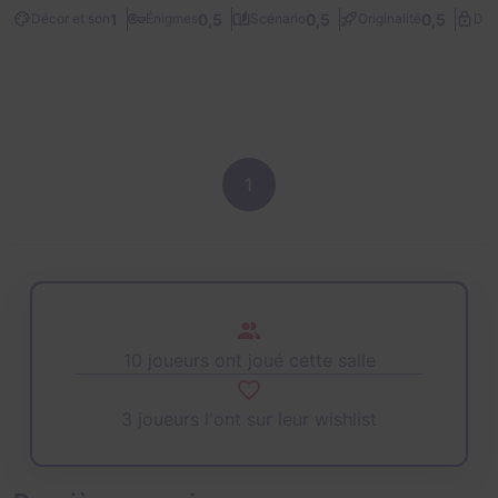
1
0,5
0,5
0,5
Décor et son
Énigmes
Scénario
Originalité
Diff
1
10 joueurs ont joué cette salle
3 joueurs l'ont sur leur wishlist