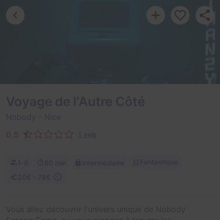
Voyage de l'Autre Côté
Nobody
- Nice
0,5
1 avis
Fantastique
1-8
60 min
Intermédiaire
20€ - 78€
Vous allez découvrir l'univers unique de Nobody
Escape Game, où vous plongez à travers les