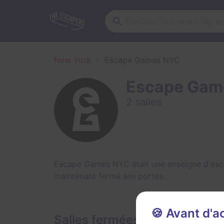
New York
Escape Games NYC
Escape Gam
2 salles
Escape Games NYC était une enseigne d'esca
maintenant fermé ses portes.
🍪 Avant d'
Salles fermées de Escape G