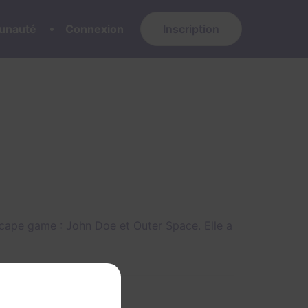
nauté
Connexion
Inscription
escape game :
John Doe
et
Outer Space
. Elle a