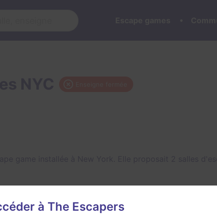
Escape games
Commu
es NYC
Enseigne fermée
pe game installée à New York. Elle proposait 2 salles d'
accéder à The Escapers
ames NYC