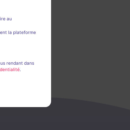
ire au
ent la plateforme
ous rendant dans
dentialité
.