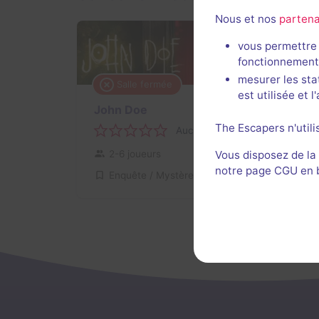
Nous et nos
partena
vous permettre 
fonctionnement
mesurer les sta
Salle fermée
est utilisée et 
John Doe
The Escapers n'utili
Aucun avis
2-6 joueurs
Pour débuter
Vous disposez de la
notre page CGU en ba
Enquête / Mystère