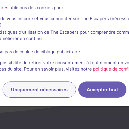
ires
utilisons des cookies pour :
de vous inscrire et vous connecter sur The Escapers (nécessa
)
tistiques d'utilisation de The Escapers pour comprendre comm
Salle fermée
l'améliorer en continu
Outer Space
se pas de cookie de ciblage publicitaire.
Aucun avis
2-6 joueurs
Inconnue
 possibilité de retirer votre consentement à tout moment en v
s du site. Pour en savoir plus, visitez notre
politique de confi
Science-Fiction
Uniquement nécessaires
Accepter tout