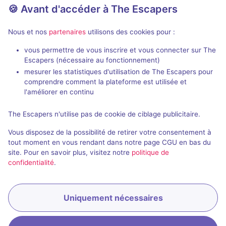
🍪 Avant d'accéder à The Escapers
Salles fermées et évènements
Nous et nos
partenaires
utilisons des cookies pour :
passés de Ville de Neuilly-sur-
Marne
vous permettre de vous inscrire et vous connecter sur The
Escapers (nécessaire au fonctionnement)
mesurer les statistiques d'utilisation de The Escapers pour
comprendre comment la plateforme est utilisée et
l'améliorer en continu
The Escapers n'utilise pas de cookie de ciblage publicitaire.
Évènement passé
Vous disposez de la possibilité de retirer votre consentement à
L'Affaire Lenoir
tout moment en vous rendant dans notre page CGU en bas du
site. Pour en savoir plus, visitez notre
politique de
4,8 / 5
2 avis
confidentialité
.
3 - 5
Inconnue
Enquête / Mystère
Uniquement nécessaires