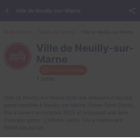
Ville de Neuilly-sur-Marne
Île-de-France
Neuilly-sur-Marne
Ville de Neuilly-sur-Marne
Ville de Neuilly-sur-
Marne
Enseigne fermée
1 salle
Ville de Neuilly-sur-Marne était une enseigne d'escape
game installée à Neuilly-sur-Marne (Seine-Saint-Denis).
Elle a ouvert en octobre 2025 et proposait une salle
d'escape game :
L'Affaire Lenoir
. Elle a maintenant
fermé ses portes.