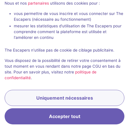
Nous et nos
partenaires
utilisons des cookies pour :
vous permettre de vous inscrire et vous connecter sur The
Escapers (nécessaire au fonctionnement)
mesurer les statistiques d'utilisation de The Escapers pour
comprendre comment la plateforme est utilisée et
l'améliorer en continu
Évènement passé
Criminal Room
The Escapers n'utilise pas de cookie de ciblage publicitaire.
Aucun avis
Vous disposez de la possibilité de retirer votre consentement à
tout moment en vous rendant dans notre page CGU en bas du
2 - 6
Inconnue
site. Pour en savoir plus, visitez notre
politique de
Enquête / Mystère
confidentialité
.
Uniquement nécessaires
Accepter tout
Accueil
Recherche
Connexion
Menu