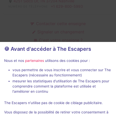
4251 Sidco Dr,
TN 37204 Nashville
+1 629-800-5993
NUMÉRO DE TÉLÉPHONE
Contacter cette enseigne
Signaler un changement
C'est votre enseigne ?
🍪 Avant d'accéder à The Escapers
Nous et nos
partenaires
utilisons des cookies pour :
Salles d'escape game de Trapped
vous permettre de vous inscrire et vous connecter sur The
Escapers (nécessaire au fonctionnement)
mesurer les statistiques d'utilisation de The Escapers pour
comprendre comment la plateforme est utilisée et
l'améliorer en continu
The Escapers n'utilise pas de cookie de ciblage publicitaire.
Asylum
Vous disposez de la possibilité de retirer votre consentement à