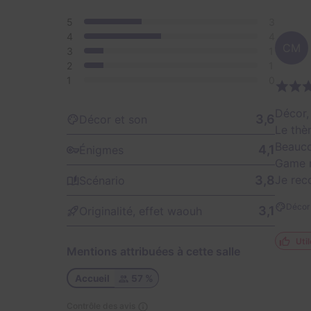
5
3
4
4
CM
3
1
2
1
1
0
Décor,
3,6
Décor et son
Le thè
Beaucou
4,1
Énigmes
Game ma
3,8
Je rec
Scénario
Décor 
3,1
Originalité, effet waouh
Util
Mentions attribuées à cette salle
Accueil
57 %
Contrôle des avis