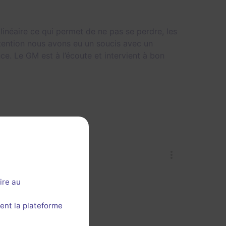
 linéaire ce qui permet de ne pas se perdre, les
tention nous avons eu un soucis avec un
e. Le GM est à l’écoute et intervient à bon
ire au
ent la plateforme