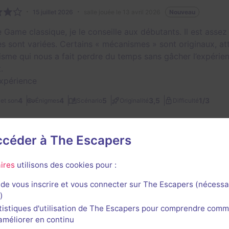
15 juillet 2026
salle jouée le 13 avril 2026
Nouveau
 Game classique, je le conseille aux débutants. Il est assez
s sont variées. Certains « mécanismes » sont originaux, at
sme qui nous a fait perdre du temps sans gâcher l’expérienc
.
expérience
1/3
4
4
5
3,5
et son
Énigmes
Scénario
Originalité
Difficulté
e
accéder à The Escapers
Guilhem Mourier
ires
utilisons des cookies pour :
23
escapes réalisés
5
escapes notés
de vous inscrire et vous connecter sur The Escapers (nécessa
1 août 2025
salle jouée le 1 août 2025
)
tistiques d'utilisation de The Escapers pour comprendre comm
onne expérience ! Avec des énigmes sympathiques !
l'améliorer en continu
1/3
et son
Énigmes
Scénario
Originalité
Difficulté