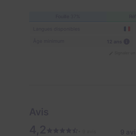
Fouille
37%
Réf
Langues disponibles
Âge minimum
12 ans
Signaler u
Avis
4,2
9 av
• 9 avis