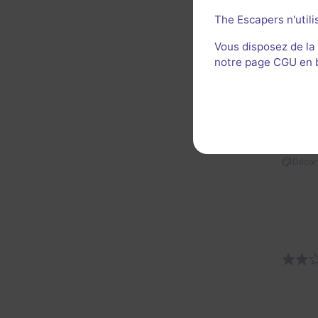
The Escapers n'utili
Util
Vous disposez de la
notre page CGU en ba
LB
Décor 