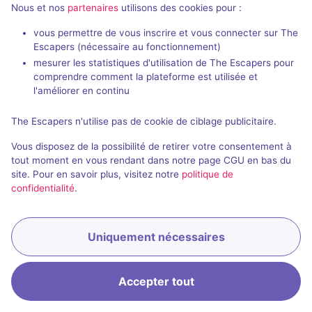
Nous et nos
partenaires
utilisons des cookies pour :
vous permettre de vous inscrire et vous connecter sur The
Escapers (nécessaire au fonctionnement)
mesurer les statistiques d'utilisation de The Escapers pour
comprendre comment la plateforme est utilisée et
l'améliorer en continu
Salle fermée
A Prisoner's Dilemma
The Escapers n'utilise pas de cookie de ciblage publicitaire.
Aucun avis
Vous disposez de la possibilité de retirer votre consentement à
2 - 6
Inconnue
tout moment en vous rendant dans notre page CGU en bas du
site. Pour en savoir plus, visitez notre
politique de
Évasion
confidentialité
.
Uniquement nécessaires
Accepter tout
Accueil
Recherche
Connexion
Menu