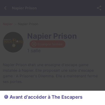
Napier Prison
Napier
Napier Prison
Napier Prison
Enseigne fermée
1 salle
Napier Prison était une enseigne d'escape game
installée à Napier. Elle proposait une salle d'escape
game :
A Prisoner's Dilemma
. Elle a maintenant fermé
ses portes.
🍪 Avant d'accéder à The Escapers
Salles fermées de Napier Prison