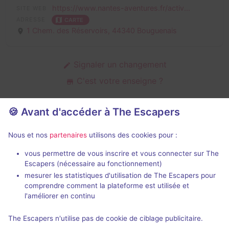
https://www.nantes-aventures.fr/activ...
SITE WEB
ADRESSE
CARTE
1 Chem. des Réservoirs,
44340 Bouguenais
Signaler un changement
C'est votre enseigne ?
🍪 Avant d'accéder à The Escapers
Salles d'escape game de Parc
Nous et nos
partenaires
utilisons des cookies pour :
Nantes Aventures
vous permettre de vous inscrire et vous connecter sur The
Escapers (nécessaire au fonctionnement)
mesurer les statistiques d'utilisation de The Escapers pour
comprendre comment la plateforme est utilisée et
l'améliorer en continu
The Escapers n'utilise pas de cookie de ciblage publicitaire.