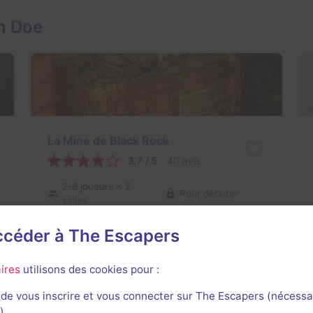
n Doe
La Mine de Black Rock
3,7 / 5
40 avis
2-6 joueurs
× 2
Pour débuter
salles
Catastrophe
22€ - 38€
accéder à The Escapers
ires
utilisons des cookies pour :
de vous inscrire et vous connecter sur The Escapers (nécessa
)