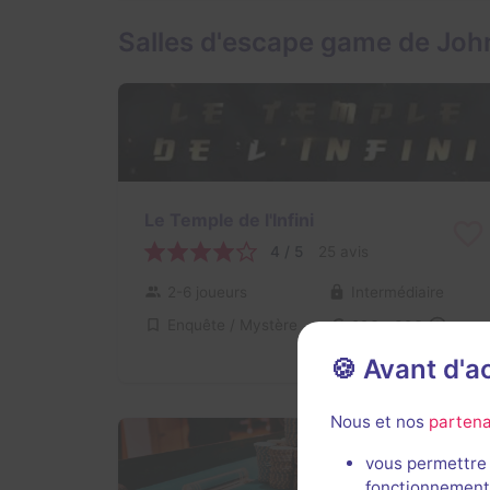
Salles d'escape game de Joh
Le Temple de l'Infini
4 / 5
25 avis
2-6 joueurs
Intermédiaire
Enquête / Mystère
22€ - 38€
🍪 Avant d'
Nous et nos
partena
vous permettre 
fonctionnement