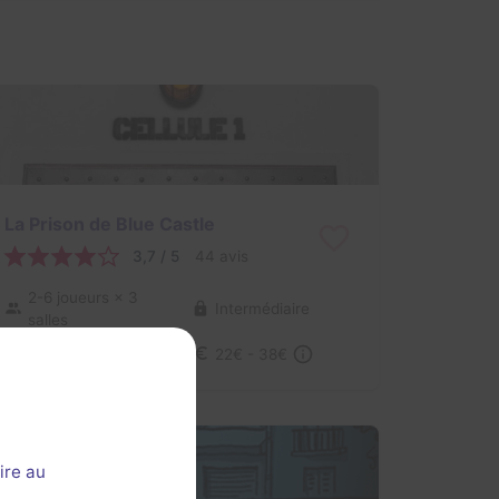
La Prison de Blue Castle
3,7 / 5
44 avis
2-6 joueurs
× 3
Intermédiaire
salles
Évasion, Frisson / Horreur
22€ - 38€
ire au