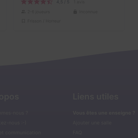
4,5 / 5
1 avis
2-6 joueurs
Inconnue
Frisson / Horreur
ropos
Liens utiles
mmes-nous ?
Vous êtes une enseigne ?
ez-nous :-)
Ajouter une salle
 et communication
FAQ