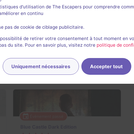
tistiques d'utilisation de The Escapers pour comprendre comm
l'améliorer en continu
Dreamland
3,5 / 5
23 avis
se pas de cookie de ciblage publicitaire.
2-6 joueurs
Intermédiaire
 possibilité de retirer votre consentement à tout moment en v
s du site. Pour en savoir plus, visitez notre
politique de confi
Enquête / Mystère
22€ - 38€
Uniquement nécessaires
Accepter tout
s passés de John Doe
Évènement passé
Blue Castle Dark Edition