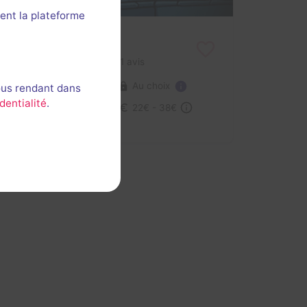
ent la plateforme
Anatole Latuile
3,5 / 5
1 avis
Au choix
2-8 joueurs
ous rendant dans
dentialité
.
Aventure, Série / Film / Roman
22€ - 38€