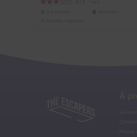
3 / 5
1 avis
2-4 joueurs
Inconnue
Enquête / Mystère
À p
Qui so
Contact
Presse