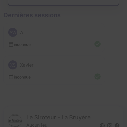
Dernières sessions
AW
A
inconnue
XS
Xavier
inconnue
Le Siroteur - La Bruyère
Aucun jeu