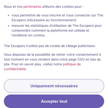
Nous et nos
partenaires
utilisons des cookies pour :
En extéri
vous permettre de vous inscrire et vous connecter sur The
Escapers (nécessaire au fonctionnement)
L'Herboristerie
L'Épreuve
mesurer les statistiques d'utilisation de The Escapers pour
EnigmaLock
- Namur
EnigmaLock
-
comprendre comment la plateforme est utilisée et
4,6 / 5
36 avis
l'améliorer en continu
2 - 6
Intermédiaire
1 - 6
× 7
The Escapers n'utilise pas de cookie de ciblage publicitaire.
équipes
Fantastique
25€ - 40€
Vous disposez de la possibilité de retirer votre consentement à
tout moment en vous rendant dans notre page CGU en bas du
site. Pour en savoir plus, visitez notre
politique de
confidentialité
.
Uniquement nécessaires
Accepter tout
Accueil
Recherche
Connexion
Menu