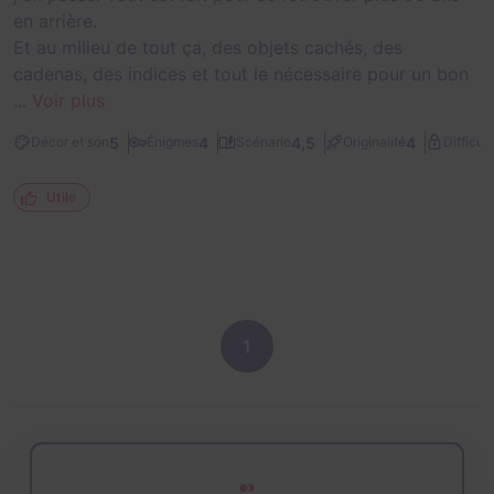
en arrière.
Et au milieu de tout ça, des objets cachés, des
cadenas, des indices et tout le nécessaire pour un bon
...
Voir plus
5
4
4,5
4
Décor et son
Énigmes
Scénario
Originalité
Difficult
Utile
1