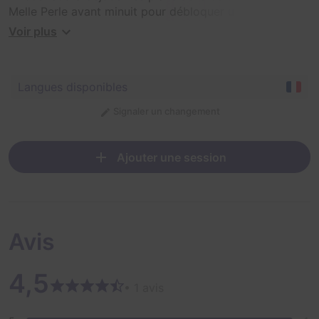
Melle Perle avant minuit pour débloquer une petite
surprise ! Au programme : disque vinyle, lampe lave et
Voir plus
énigmes !
Langues disponibles
Signaler un changement
Ajouter une session
Avis
4,5
• 1 avis