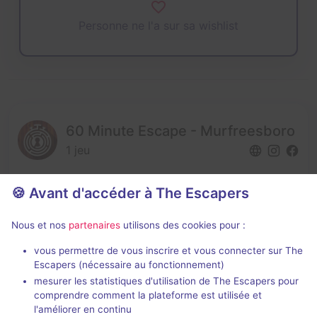
Personne ne l'a sur sa wishlist
60 Minute Escape - Murfreesboro
1 jeu
🍪 Avant d'accéder à The Escapers
Nous et nos
partenaires
utilisons des cookies pour :
vous permettre de vous inscrire et vous connecter sur The
Escapers (nécessaire au fonctionnement)
mesurer les statistiques d'utilisation de The Escapers pour
167 Mall Circle Drive,
TN 37129 Murfreesboro
comprendre comment la plateforme est utilisée et
+1 615-900-4406
l'améliorer en continu