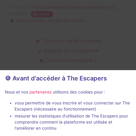
https://www.exittheroom.de/escape-roo...
SITE WEB
ADRESSE
CARTE
Georgenstraße 28,
80798 Munich
Contacter cette enseigne
Signaler un changement
C'est votre enseigne ?
🍪 Avant d'accéder à The Escapers
Salles d'escape game de Exit The
Nous et nos
partenaires
utilisons des cookies pour :
Room
vous permettre de vous inscrire et vous connecter sur The
Escapers (nécessaire au fonctionnement)
mesurer les statistiques d'utilisation de The Escapers pour
comprendre comment la plateforme est utilisée et
l'améliorer en continu