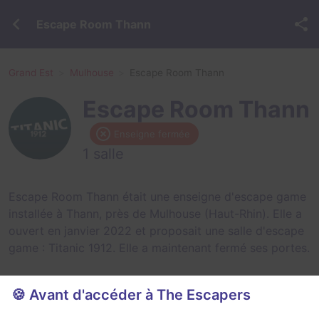
Escape Room Thann
Grand Est
Mulhouse
Escape Room Thann
Escape Room Thann
Enseigne fermée
1 salle
Escape Room Thann était une enseigne d'escape game
installée à Thann, près de Mulhouse (Haut-Rhin). Elle a
ouvert en janvier 2022 et proposait une salle d'escape
game :
Titanic 1912
. Elle a maintenant fermé ses portes.
🍪 Avant d'accéder à The Escapers
Salles fermées de Escape Room