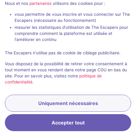
Thann
Nous et nos
partenaires
utilisons des cookies pour :
vous permettre de vous inscrire et vous connecter sur The
Escapers (nécessaire au fonctionnement)
mesurer les statistiques d'utilisation de The Escapers pour
comprendre comment la plateforme est utilisée et
l'améliorer en continu
Salle fermée
The Escapers n'utilise pas de cookie de ciblage publicitaire.
Titanic 1912
Vous disposez de la possibilité de retirer votre consentement à
2,8 / 5
3 avis
tout moment en vous rendant dans notre page CGU en bas du
site. Pour en savoir plus, visitez notre
politique de
3 - 6
Intermédiaire
confidentialité
.
Catastrophe
Uniquement nécessaires
Accepter tout
Accueil
Recherche
Connexion
Menu