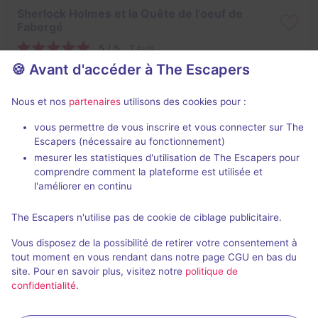
Sherlock Holmes et la Quête de l'oeuf de
Fabergé
5 / 5
1 avis
🍪 Avant d'accéder à The Escapers
3 - 8
Inconnue
Enquête / Mystère
16€ - 18€
Nous et nos
partenaires
utilisons des cookies pour :
vous permettre de vous inscrire et vous connecter sur The
Escapers (nécessaire au fonctionnement)
mesurer les statistiques d'utilisation de The Escapers pour
comprendre comment la plateforme est utilisée et
l'améliorer en continu
En extérieur
75 min
The Escapers n'utilise pas de cookie de ciblage publicitaire.
The Garden of Lost Souls
Vous disposez de la possibilité de retirer votre consentement à
Aucun avis
tout moment en vous rendant dans notre page CGU en bas du
site. Pour en savoir plus, visitez notre
politique de
4 - 6
Inconnue
confidentialité
.
Fantastique, Enquête / Mystère
16€ - 24€