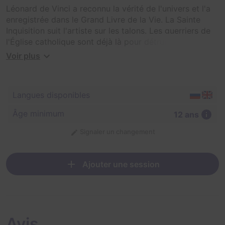
Léonard de Vinci a reconnu la vérité de l'univers et l'a
enregistrée dans le Grand Livre de la Vie. La Sainte
Inquisition suit l'artiste sur les talons. Les guerriers de
l'Église catholique sont déjà là pour détruire quiconque
connaît le Livre, cherchez-le et dites la vérité aux gens !
Voir plus
Langues disponibles
Âge minimum
12 ans
Signaler un changement
Ajouter une session
Avis