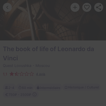
The book of life of Leonardo da
Vinci
Quest Lovushka
- Moscou
1,1
4 avis
Historique / Culturel
2-4
60 min
Intermédiaire
750₽ - 2500₽