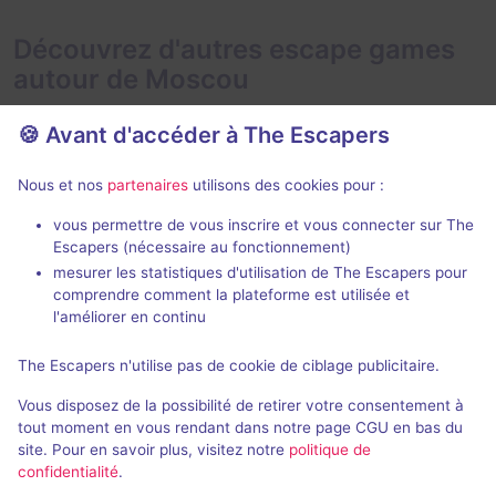
Découvrez d'autres escape games
autour de Moscou
🍪 Avant d'accéder à The Escapers
Nous et nos
partenaires
utilisons des cookies pour :
vous permettre de vous inscrire et vous connecter sur The
Escapers (nécessaire au fonctionnement)
Obsession
GhostHunte
mesurer les statistiques d'utilisation de The Escapers pour
Claustrophobia
- Moscou
Claustrophobi
comprendre comment la plateforme est utilisée et
5 / 5
4 avis
l'améliorer en continu
1 - 6
Inconnue
2 - 5
The Escapers n'utilise pas de cookie de ciblage publicitaire.
916,7₽ - 6500₽
Frisson / Horreur
Vous disposez de la possibilité de retirer votre consentement à
tout moment en vous rendant dans notre page CGU en bas du
site. Pour en savoir plus, visitez notre
politique de
confidentialité
.