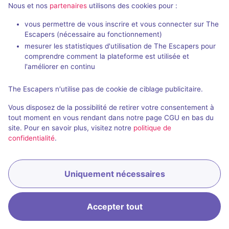
Nous et nos
partenaires
utilisons des cookies pour :
vous permettre de vous inscrire et vous connecter sur The
Escapers (nécessaire au fonctionnement)
mesurer les statistiques d'utilisation de The Escapers pour
comprendre comment la plateforme est utilisée et
l'améliorer en continu
Salle fermée
The Cube
The Escapers n'utilise pas de cookie de ciblage publicitaire.
3,5 / 5
2 avis
Vous disposez de la possibilité de retirer votre consentement à
tout moment en vous rendant dans notre page CGU en bas du
3 - 6
Inconnue
site. Pour en savoir plus, visitez notre
politique de
Science-Fiction
confidentialité
.
Uniquement nécessaires
Accepter tout
Accueil
Recherche
Connexion
Menu