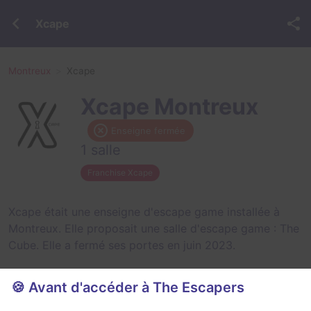
Xcape
Montreux
Xcape
Xcape Montreux
Enseigne fermée
1 salle
Franchise Xcape
Xcape était une enseigne d'escape game installée à
Montreux. Elle proposait une salle d'escape game :
The
Cube
. Elle a fermé ses portes en juin 2023.
🍪 Avant d'accéder à The Escapers
Salles fermées de Xcape