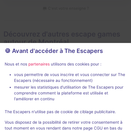
C'est votre enseigne ?
Découvrez d'autres escape games
autour de Montréal
🍪 Avant d'accéder à The Escapers
Nous et nos
partenaires
utilisons des cookies pour :
vous permettre de vous inscrire et vous connecter sur The
Escapers (nécessaire au fonctionnement)
mesurer les statistiques d'utilisation de The Escapers pour
Opus Memori
comprendre comment la plateforme est utilisée et
Ezkapaz
- Montréal
Échappe-Toi
-
l'améliorer en continu
4,4 / 5
18 avis
The Escapers n'utilise pas de cookie de ciblage publicitaire.
3 - 7
Intermédiaire
2 - 4
Enquête / Mystère
Pirates
Vous disposez de la possibilité de retirer votre consentement à
$35
tout moment en vous rendant dans notre page CGU en bas du