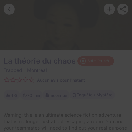
La théorie du chaos
Salle fermée
Trapped
- Montréal
Aucun avis pour l'instant
Enquête / Mystère
4-9
70 min
Inconnue
Warning: this is an ultimate science fiction adventure
that is no longer just about escaping a room. You and
your teammates will need to find out your real purpose