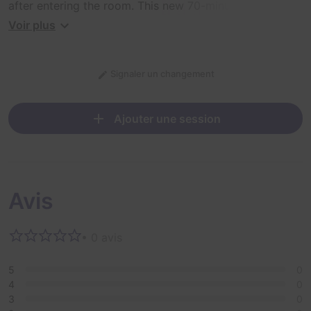
after entering the room. This new 70-minute theme is
taking your escape game experience to a whole new
Voir plus
level of interaction.
Signaler un changement
Ajouter une session
Avis
• 0 avis
5
0
4
0
3
0