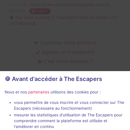
https://www.adventurecitygames.com/fr...
SITE WEB
ADRESSE
CARTE
Rue Saint-Antoine O / Rue Saint-François-Xavier,
H2Z
2A7 Montréal
Contacter cette enseigne
Signaler un changement
C'est votre enseigne ?
🍪 Avant d'accéder à The Escapers
Escape games en extérieur de
Nous et nos
partenaires
utilisons des cookies pour :
Adventure City Games
vous permettre de vous inscrire et vous connecter sur The
Escapers (nécessaire au fonctionnement)
mesurer les statistiques d'utilisation de The Escapers pour
comprendre comment la plateforme est utilisée et
l'améliorer en continu