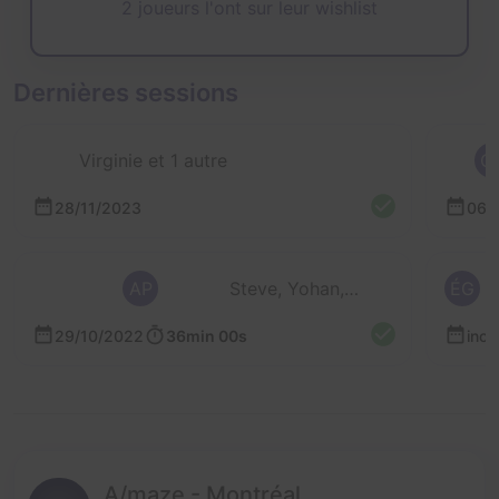
2 joueurs l'ont sur leur wishlist
Dernières sessions
Virginie et 1 autre
C
28/11/2023
06/
AP
Steve, Yohan, Anaïs, Anouk, Manon et Ca
ÉG
29/10/2022
36min 00s
inc
A/maze - Montréal