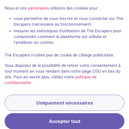
Nous et nos
partenaires
utilisons des cookies pour :
vous permettre de vous inscrire et vous connecter sur The
Escapers (nécessaire au fonctionnement)
mesurer les statistiques d'utilisation de The Escapers pour
Opus Memori
comprendre comment la plateforme est utilisée et
Ezkapaz
- Montréal
Échappe-Toi
-
l'améliorer en continu
4,4 / 5
18 avis
The Escapers n'utilise pas de cookie de ciblage publicitaire.
3 - 7
Intermédiaire
2 - 4
Vous disposez de la possibilité de retirer votre consentement à
Enquête / Mystère
Pirates
$35
tout moment en vous rendant dans notre page CGU en bas du
Réserver
site. Pour en savoir plus, visitez notre
politique de
confidentialité
.
Uniquement nécessaires
Accepter tout