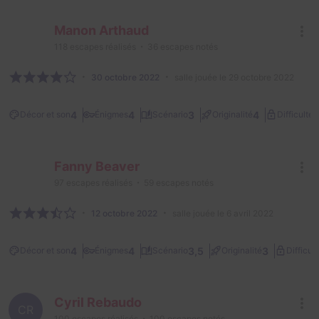
Manon Arthaud
118
escapes réalisés
36
escapes notés
30 octobre 2022
salle jouée le 29 octobre 2022
2
4
4
3
4
Décor et son
Énigmes
Scénario
Originalité
Difficulté
Fanny Beaver
97
escapes réalisés
59
escapes notés
12 octobre 2022
salle jouée le 6 avril 2022
4
4
3,5
3
Décor et son
Énigmes
Scénario
Originalité
Difficult
Cyril Rebaudo
CR
100
escapes réalisés
100
escapes notés