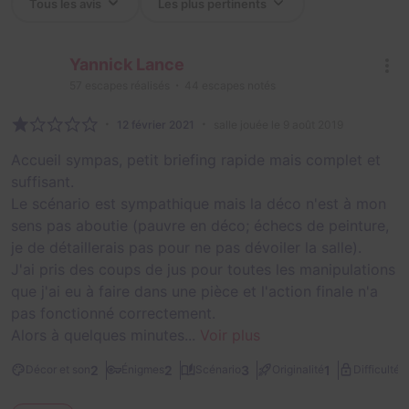
Yannick Lance
57
escapes réalisés
44
escapes notés
12 février 2021
salle jouée le 9 août 2019
Accueil sympas, petit briefing rapide mais complet et
suffisant.
Le scénario est sympathique mais la déco n'est à mon
sens pas aboutie (pauvre en déco; échecs de peinture,
je de détaillerais pas pour ne pas dévoiler la salle).
J'ai pris des coups de jus pour toutes les manipulations
que j'ai eu à faire dans une pièce et l'action finale n'a
pas fonctionné correctement.
Alors à quelques minutes...
Voir plus
1
2
2
3
1
Décor et son
Énigmes
Scénario
Originalité
Difficulté