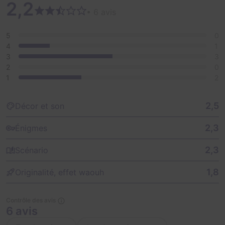
2,2
traces d’un savant fou ?
• 6 avis
5
0
4
1
3
3
2
0
1
2
2,5
Décor et son
2,3
Énigmes
2,3
Scénario
1,8
Originalité, effet waouh
Contrôle des avis
6 avis