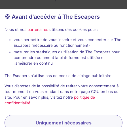
🍪 Avant d'accéder à The Escapers
Nous et nos
partenaires
utilisons des cookies pour :
vous permettre de vous inscrire et vous connecter sur The
Spécimen 51
Escapers (nécessaire au fonctionnement)
Space Games Industry
-
mesurer les statistiques d'utilisation de The Escapers pour
Montpellier
Space Games I
comprendre comment la plateforme est utilisée et
Montpellier
4,8 / 5
95 avis
l'améliorer en continu
2 - 6
Intermédiaire
The Escapers n'utilise pas de cookie de ciblage publicitaire.
2 - 6
Frisson / Horreur, Enquête / Mystère
30€ - 42€
Vous disposez de la possibilité de retirer votre consentement à
Science-Fic
tout moment en vous rendant dans notre page CGU en bas du
site. Pour en savoir plus, visitez notre
politique de
confidentialité
.
Uniquement nécessaires