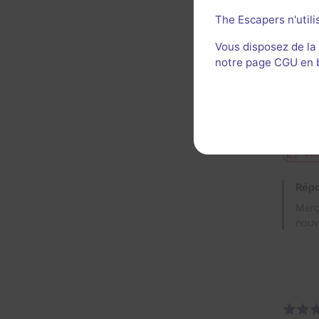
The Escapers n'utili
Univer
Vous disposez de la
mécani
notre page CGU en ba
moment
recomm
Décor 
Util
Répo
Merc
nouv