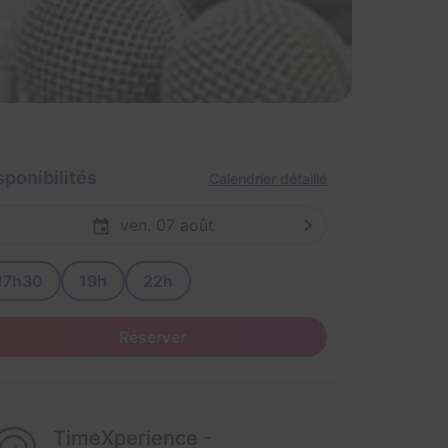
sponibilités
Calendrier détaillé
ven. 07 août
17h30
19h
22h
Réserver
TimeXperience -