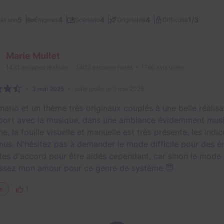
1/3
5
4
4
4
et son
Énigmes
Scénario
Originalité
Difficulté
Marie Mullet
1431
escapes réalisés
1403
escapes notés
1766
avis utiles
3 mai 2025
salle jouée le 3 mai 2025
ario et un thème très originaux couplés à une belle réalisat
port avec la musique, dans une ambiance évidemment music
e, la fouille visuelle et manuelle est très présente, les ind
nus. N'hésitez pas à demander le mode difficile pour des é
tes d'accord pour être aidés cependant, car sinon le mode dif
ssez mon amour pour ce genre de système 😇
1
e