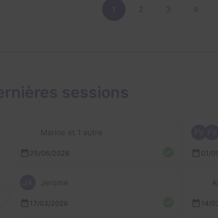
1
2
3
4
ernières sessions
Marine et 1 autre
FV
FV
29/06/2026
01/0
JA
Jerome
A
17/03/2026
14/0