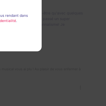
es qui ont du sens. Peut-être qu'avec quelques
ous rendant dans
ient été validées! On a passé un super
dentialité
.
ter pour son professionnalisme! Je
 musical vous ai plu ! Au plaisir de vous enfermer à