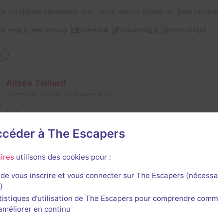
sur un thème rarement vue. nous avons passé un bon mome
1/3
3,5
3
4
2,5
et son
Énigmes
Scénario
Originalité
Difficulté
e
Alizée Taillard
33
escapes réalisés
3
escapes notés
14 mars 2026
salle jouée le 14 mars 2026
accéder à The Escapers
 game avec des énigmes très originales. Un scénario qui n
aster au top. Je recommande
ires
utilisons des cookies pour :
e
de vous inscrire et vous connecter sur The Escapers (nécessa
)
Sofy Mssr
tistiques d'utilisation de The Escapers pour comprendre comm
50
escapes réalisés
18
escapes notés
1
avis utile
l'améliorer en continu