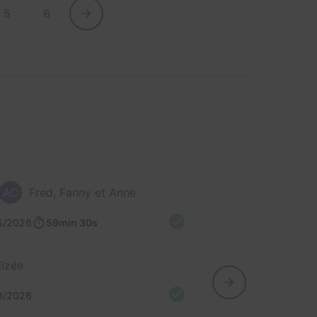
5
6
AC
Fred, Fanny et Anne
5/2026
59min 30s
lizée
3/2026