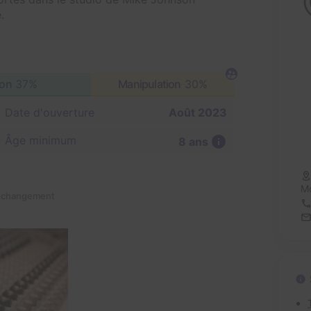
.
ion
37%
Manipulation
30%
Date d'ouverture
Août 2023
Âge minimum
8 ans
Mo
n changement