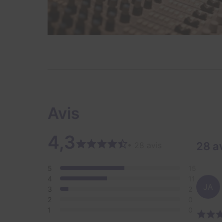
Avis
4,3
28 a
• 28 avis
5
15
4
11
JA
3
2
2
0
1
0