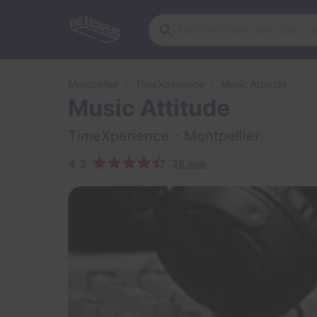
Montpellier
TimeXperience
Music Attitude
Music Attitude
TimeXperience
- Montpellier
4,3
28 avis