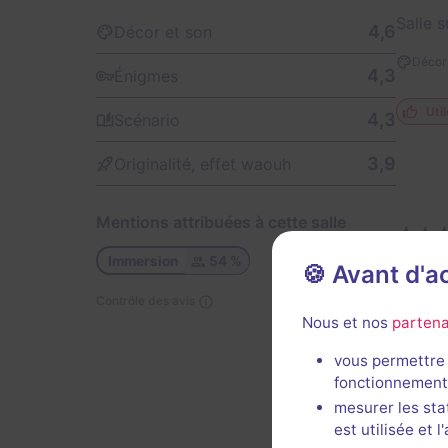
Salle 
4,6
Décor et son
Décor 
4,3
Énigmes
Util
4,3
Scénario
3,9
Originalité, effet waouh
Mentions attribuées à cette salle
Immersion
54 %
🍪 Avant d'
Escape
game m
Contrôle des avis
Nous et nos
partena
Util
vous permettre 
fonctionnement
mesurer les sta
est utilisée et 