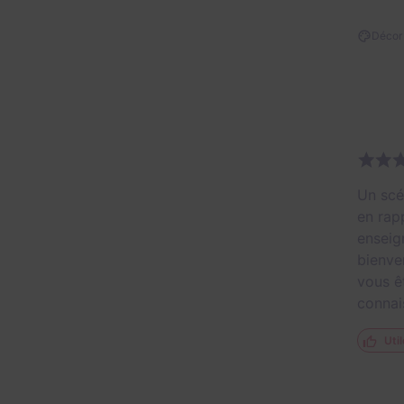
Décor 
Un scén
en rap
enseign
bienve
vous ê
connai
Util