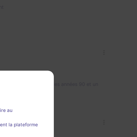
nt
ous fait retomber dans les années 90 et un
ire au
ent la plateforme