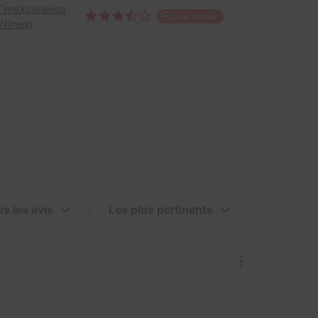
TimeXperience
Salle fermée
(Nîmes)