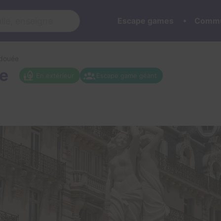
Escape games
Commu
rdouée
ée
En extérieur
Escape game géant