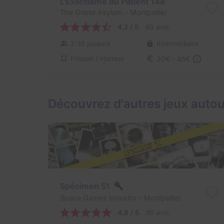
L'Exorcisme du Patient 148
The Grand Asylum
- Montpellier
4,2 / 5
60 avis
2-10 joueurs
Intermédiaire
Frisson / Horreur
30€ - 45€
Découvrez d'autres jeux autou
Spécimen 51
Space Games Industry
- Montpellier
4,8 / 5
95 avis