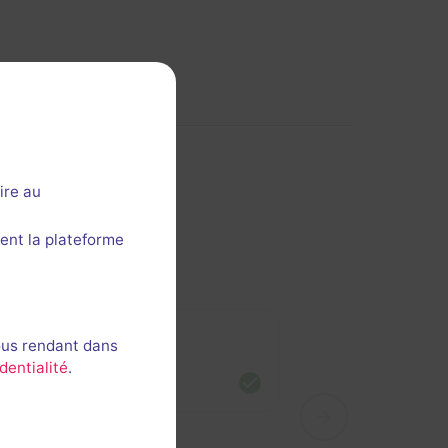
ire au
ent la plateforme
odie
ous rendant dans
dentialité
.
nue