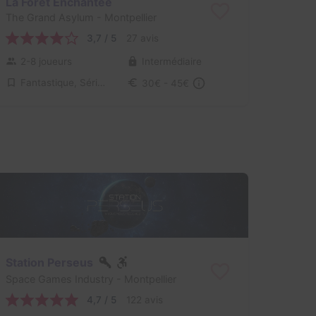
La Forêt Enchantée
The Grand Asylum
- Montpellier
3,7 / 5
27 avis
2-8 joueurs
Intermédiaire
Fantastique, Série / Film / Roman
30€ - 45€
Station Perseus
Space Games Industry
- Montpellier
4,7 / 5
122 avis