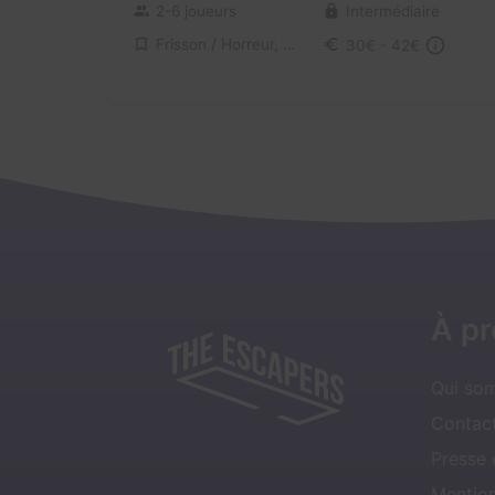
2-6 joueurs
Intermédiaire
Frisson / Horreur, Enquête / Mystère
30€ - 42€
À p
Qui so
Contact
Presse
Mentio