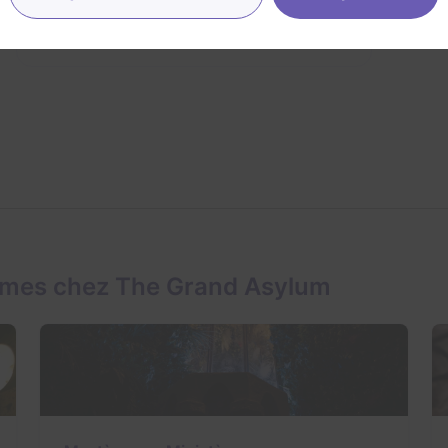
inconnue
ames chez The Grand Asylum