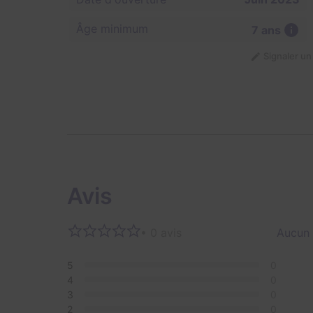
Âge minimum
7 ans
Signaler u
Avis
• 0 avis
Aucun 
5
0
4
0
3
0
2
0