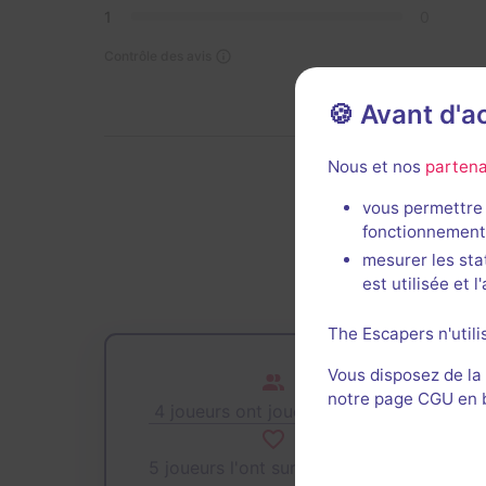
1
0
Contrôle des avis
🍪 Avant d'
Nous et nos
partena
vous permettre 
De
fonctionnement
mesurer les sta
est utilisée et 
The Escapers n'utili
Vous disposez de la
notre page CGU en ba
4 joueurs ont joué cette salle
5 joueurs l'ont sur leur wishlist