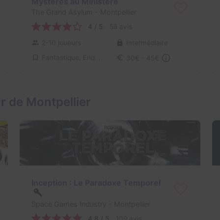
Mystères au Ministère
The Grand Asylum
- Montpellier
4 / 5
58 avis
2-10 joueurs
Intermédiaire
Fantastique, Enquête / Mystère
30€ - 45€
r de Montpellier
Inception : Le Paradoxe Temporel
Space Games Industry
- Montpellier
4,8 / 5
109 avis