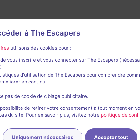
accéder à The Escapers
ires
utilisons des cookies pour :
de vous inscrire et vous connecter sur The Escapers (nécessa
rnières sessions
)
tistiques d'utilisation de The Escapers pour comprendre comm
l'améliorer en continu
se pas de cookie de ciblage publicitaire.
Manon et 1 autre
EB
El
 possibilité de retirer votre consentement à tout moment en v
s du site. Pour en savoir plus, visitez notre
politique de confi
21/09/2023
incon
Uniquement nécessaires
Accepter tout
Anaïs