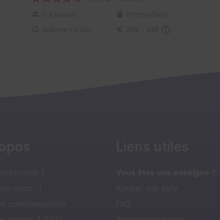
2-6 joueurs
Intermédiaire
Science-Fiction
30€ - 42€
ropos
Liens utiles
mmes-nous ?
Vous êtes une enseigne ?
ez-nous :-)
Ajouter une salle
 et communication
FAQ
ns légales & CGU
Application mobile