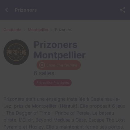
Prizoners
Occitanie
Montpellier
Prizoners
Prizoners
Montpellier
Enseigne fermée
6 salles
Franchise Prizoners
Prizoners était une enseigne installée à Castelnau-le-
Lez, près de Montpellier (Hérault). Elle proposait 6 jeux
:
The Dagger of Time - Prince of Persia
,
Le bateau
pirate
,
L'Élixir
,
Beyond Medusa's Gate
,
Escape The Lost
Pyramid
et
Huxley
. Elle a maintenant fermé ses portes.