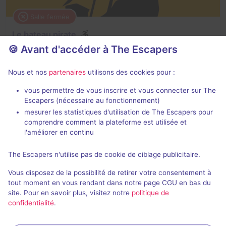
Salle fermée
Le bateau pirate
🍪 Avant d'accéder à The Escapers
4,1 / 5
8 avis
2 - 5
Intermédiaire
Nous et nos
partenaires
utilisons des cookies pour :
Pirates
vous permettre de vous inscrire et vous connecter sur The
Escapers (nécessaire au fonctionnement)
mesurer les statistiques d'utilisation de The Escapers pour
comprendre comment la plateforme est utilisée et
l'améliorer en continu
The Escapers n'utilise pas de cookie de ciblage publicitaire.
Jeu terminé
Vous disposez de la possibilité de retirer votre consentement à
The Dagger of Time - Prince of Persia
tout moment en vous rendant dans notre page CGU en bas du
site. Pour en savoir plus, visitez notre
politique de
5 / 5
1 avis
confidentialité
.
2 - 4
Difficile