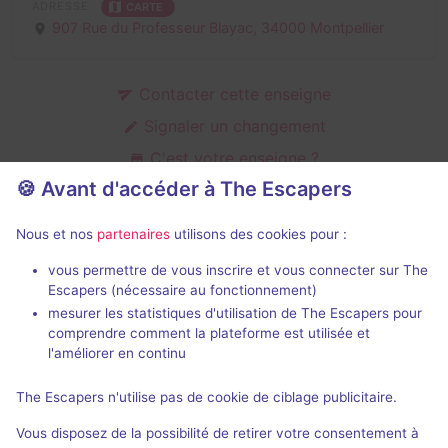
ADRESSE
CARTE
907 Rue du Professeur Blayac,
34000 Montpellier
Contacter cette enseigne
Signaler un changement
C'est votre enseigne ?
🍪 Avant d'accéder à The Escapers
Nous et nos
partenaires
utilisons des cookies pour :
Salles fermées et évènements
passés de Pierresvives
vous permettre de vous inscrire et vous connecter sur The
Escapers (nécessaire au fonctionnement)
mesurer les statistiques d'utilisation de The Escapers pour
comprendre comment la plateforme est utilisée et
l'améliorer en continu
The Escapers n'utilise pas de cookie de ciblage publicitaire.
Évènement passé
30 min
Vous disposez de la possibilité de retirer votre consentement à