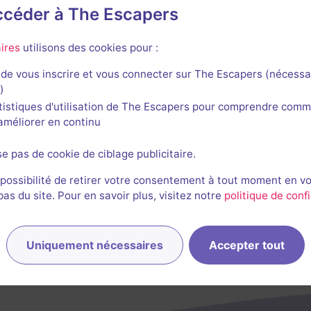
accéder à The Escapers
cape Room 831
ires
utilisons des cookies pour :
de vous inscrire et vous connecter sur The Escapers (nécessa
)
tistiques d'utilisation de The Escapers pour comprendre comm
l'améliorer en continu
se pas de cookie de ciblage publicitaire.
 possibilité de retirer votre consentement à tout moment en v
s du site. Pour en savoir plus, visitez notre
politique de confi
Uniquement nécessaires
Accepter tout