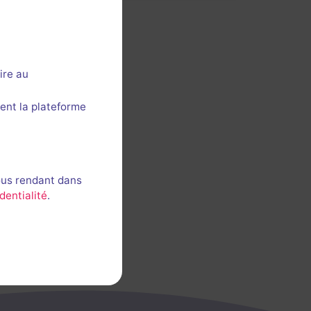
ire au
ent la plateforme
ous rendant dans
dentialité
.