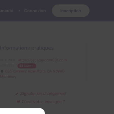
nauté
Connexion
Inscription
Informations pratiques
https://escaperoom831.com
SITE WEB
ADRESSE
CARTE
685 Cannery Row #3rd,
CA 93940
Monterey
Signaler un changement
C'est votre enseigne ?