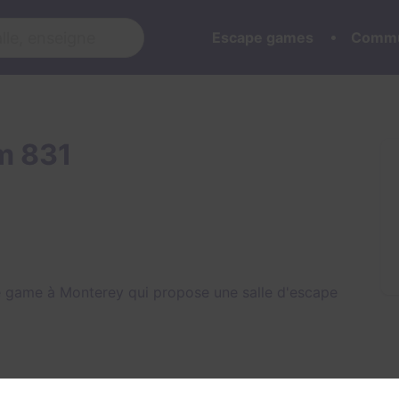
Escape games
Commu
m 831
 game à Monterey qui propose une salle d'escape