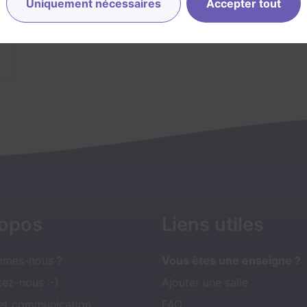
Uniquement nécessaires
Accepter tout
ropos
Liens utiles
mmes-nous ?
Vous êtes une enseigne ?
ez-nous :-)
Ajouter une salle
 et communication
FAQ