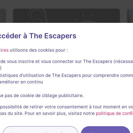
accéder à The Escapers
Salle fermée
Four Senses
ires
utilisons des cookies pour :
4 / 5
1 avis
de vous inscrire et vous connecter sur The Escapers (nécessa
3-6 joueurs
Intermédiaire
)
Aventure
tistiques d'utilisation de The Escapers pour comprendre comm
l'améliorer en continu
se pas de cookie de ciblage publicitaire.
 possibilité de retirer votre consentement à tout moment en v
s du site. Pour en savoir plus, visitez notre
politique de confi