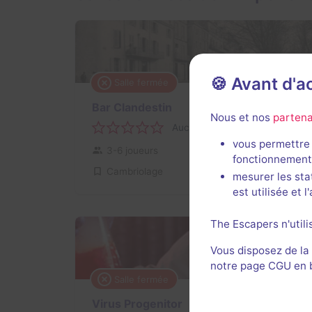
🍪 Avant d'
Salle fermée
Bar Clandestin
Nous et nos
partena
Aucun avis
vous permettre 
3-6 joueurs
Intermédiaire
fonctionnement
Cambriolage
mesurer les sta
est utilisée et 
The Escapers n'utili
Vous disposez de la
notre page CGU en ba
Salle fermée
Virus Progenitor