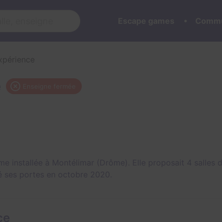
Escape games
Commu
xpérience
e
Enseigne fermée
me installée à Montélimar (Drôme). Elle proposait 4 salles
mé ses portes en octobre 2020.
ce