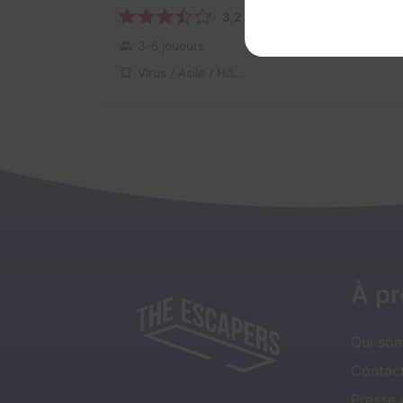
3,2 / 5
3 avis
3-6 joueurs
Pour débuter
Virus / Asile / Hôpital
À p
Qui so
Contact
Presse