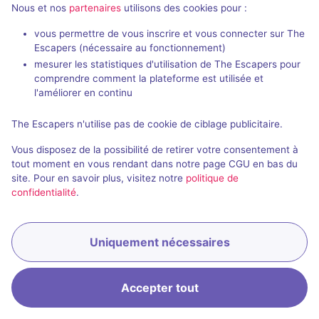
Nous et nos
partenaires
utilisons des cookies pour :
vous permettre de vous inscrire et vous connecter sur The
Escapers (nécessaire au fonctionnement)
2
autres salles correspondant à votre recherche
mesurer les statistiques d'utilisation de The Escapers pour
comprendre comment la plateforme est utilisée et
sont disponibles autour de
Mont-de-Marsan
.
l'améliorer en continu
Étendre la recherche
The Escapers n'utilise pas de cookie de ciblage publicitaire.
Vous disposez de la possibilité de retirer votre consentement à
tout moment en vous rendant dans notre page CGU en bas du
site. Pour en savoir plus, visitez notre
politique de
confidentialité
.
Uniquement nécessaires
Accepter tout
Accueil
Recherche
Connexion
Menu