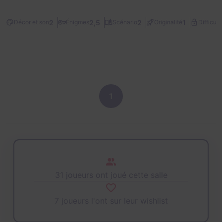
2
2,5
2
1
Décor et son
Énigmes
Scénario
Originalité
Difficult
1
31 joueurs ont joué cette salle
7 joueurs l'ont sur leur wishlist