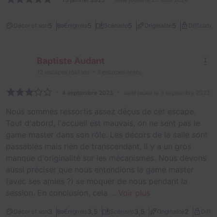
3
5
5
5
5
Décor et son
Énigmes
Scénario
Originalité
Difficulté
Baptiste Audant
12
escapes réalisés
8
escapes notés
4 septembre 2023
salle jouée le 3 septembre 2023
Nous sommes ressortis assez déçus de cet escape.
Tout d'abord, l'accueil est mauvais, on ne sent pas le
game master dans son rôle. Les décors de la salle sont
passables mais rien de transcendant, il y a un gros
manque d'originalité sur les mécanismes. Nous devons
aussi préciser que nous entendions la game master
(avec ses amies ?) se moquer de nous pendant la
session. En conclusion, cela ...
Voir plus
3
3,5
3,5
2
Décor et son
Énigmes
Scénario
Originalité
Diffic