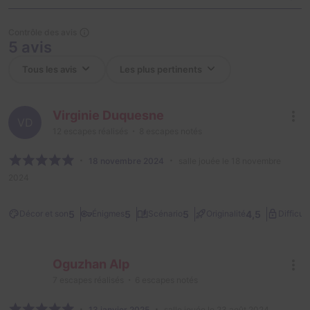
Contrôle des avis
5 avis
Virginie Duquesne
VD
12
escapes réalisés
8
escapes notés
18 novembre 2024
salle jouée le 18 novembre
2024
5
5
5
4,5
Décor et son
Énigmes
Scénario
Originalité
Difficult
Oguzhan Alp
7
escapes réalisés
6
escapes notés
13 janvier 2025
salle jouée le 23 août 2024