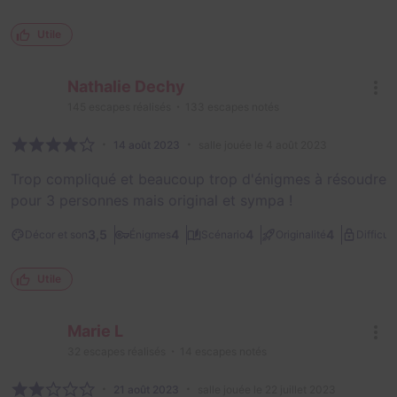
Utile
Nathalie Dechy
145
escapes réalisés
133
escapes notés
14 août 2023
salle jouée le 4 août 2023
Trop compliqué et beaucoup trop d'énigmes à résoudre
pour 3 personnes mais original et sympa !
3,5
4
4
4
Décor et son
Énigmes
Scénario
Originalité
Difficult
Utile
Marie L
32
escapes réalisés
14
escapes notés
21 août 2023
salle jouée le 22 juillet 2023