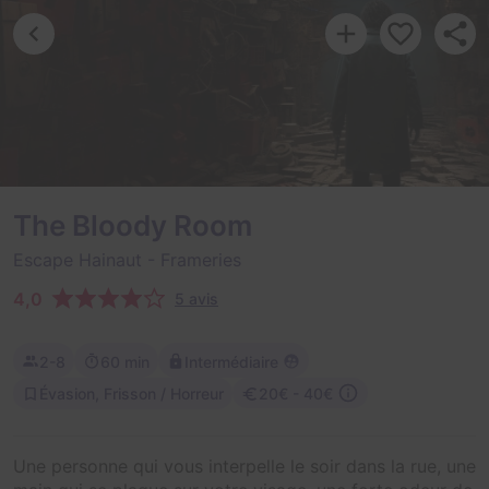
The Bloody Room
Escape Hainaut
- Frameries
4,0
5 avis
2-8
60 min
Intermédiaire
Évasion, Frisson / Horreur
20€ - 40€
Une personne qui vous interpelle le soir dans la rue, une