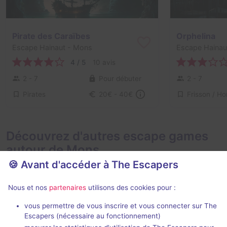
Pirate des Caraïbes
Orphelina
Escape Hainaut
- Mons
Escape Hainau
4 / 5
10 avis
2 - 7
Pour débuter
2 - 7
Pirates
20€ - 40€
Découvrez d'autres escape games
autour de Mons
🍪 Avant d'accéder à The Escapers
Nous et nos
partenaires
utilisons des cookies pour :
vous permettre de vous inscrire et vous connecter sur The
Escapers (nécessaire au fonctionnement)