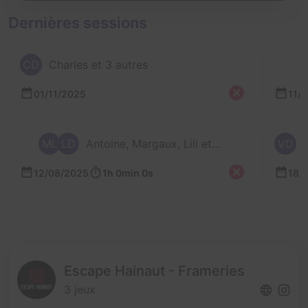
Dernières sessions
CD
Charles et 3 autres
01/11/2025
11/
ML
LD
Antoine, Margaux, Lili et 1 autre
VD
V
12/08/2025
1h 0min 0s
18/
Escape Hainaut - Frameries
3 jeux