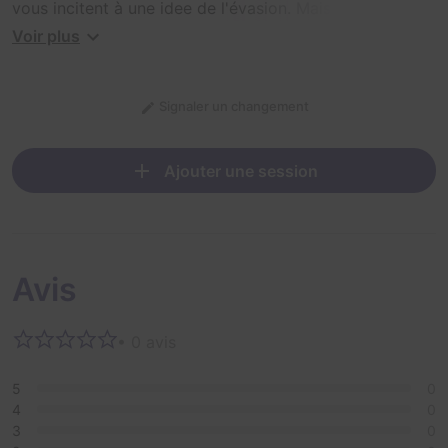
vous incitent à une idee de l'évasion. Mais peut-être y
a-t-il quelque chose de complètement différent à
Voir plus
révéler sous cette apparence...
Signaler un changement
Ajouter une session
Avis
• 0 avis
5
0
4
0
3
0