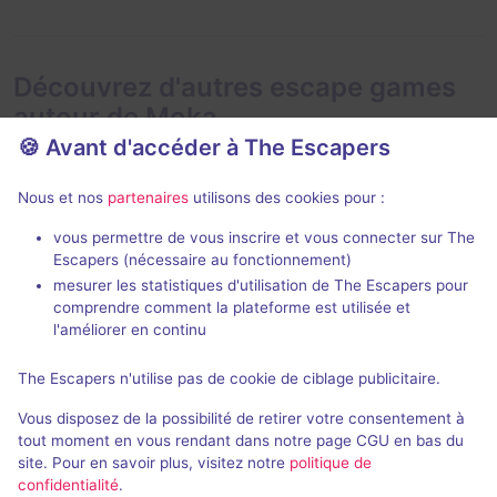
Découvrez d'autres escape games
autour de Moka
🍪 Avant d'accéder à The Escapers
Nous et nos
partenaires
utilisons des cookies pour :
vous permettre de vous inscrire et vous connecter sur The
Escapers (nécessaire au fonctionnement)
mesurer les statistiques d'utilisation de The Escapers pour
Braquage du Casino
comprendre comment la plateforme est utilisée et
Turtle Rush
- Goodlands
l'améliorer en continu
3,5 / 5
1 avis
The Escapers n'utilise pas de cookie de ciblage publicitaire.
2 - 8
Inconnue
Vous disposez de la possibilité de retirer votre consentement à
Cambriolage
Non renseigné
tout moment en vous rendant dans notre page CGU en bas du
site. Pour en savoir plus, visitez notre
politique de
confidentialité
.