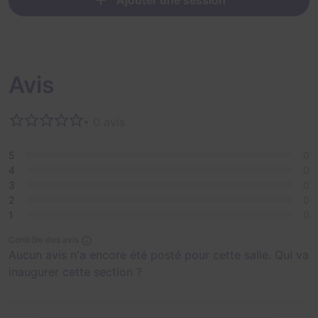
Ajouter une session
Avis
• 0 avis
5
0
4
0
3
0
2
0
1
0
Contrôle des avis
Aucun avis n'a encore été posté pour cette salle. Qui va
inaugurer cette section ?