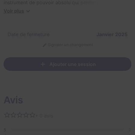
instrument de pouvoir absolu qui permettrait à celui qui
le détient un règne total sur tous les sorciers.
Voir plus
Ne tardez plus et partez pour une aventure magique à
la recherche de la coupe des sorciers !
Date de fermeture
Janvier 2025
Signaler un changement
Ajouter une session
Avis
• 0 avis
5
0