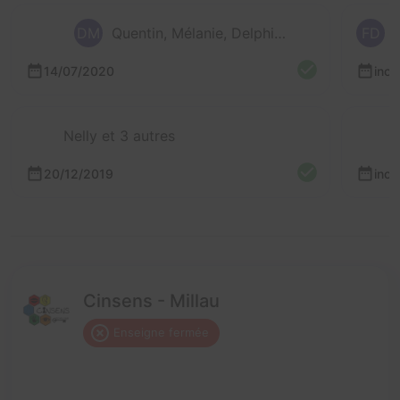
DM
Quentin, Mélanie, Delphine et 1 autre
FD
14/07/2020
inc
Nelly et 3 autres
20/12/2019
inc
Cinsens - Millau
Enseigne fermée