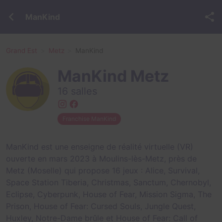
ManKind
Grand Est
Metz
ManKind
ManKind Metz
16 salles
Franchise ManKind
ManKind est une enseigne de réalité virtuelle (VR)
ouverte en mars 2023 à Moulins-lès-Metz, près de
Metz (Moselle) qui propose 16 jeux :
Alice
,
Survival
,
Space Station Tiberia
,
Christmas
,
Sanctum
,
Chernobyl
,
Eclipse
,
Cyberpunk
,
House of Fear
,
Mission Sigma
,
The
Prison
,
House of Fear: Cursed Souls
,
Jungle Quest
,
Huxley
,
Notre-Dame brûle
et
House of Fear: Call of