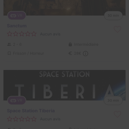
VR
50 min
Sanctum
Aucun avis
2 - 6
Intermédiaire
Frisson / Horreur
28€
VR
30 min
Space Station Tiberia
Aucun avis