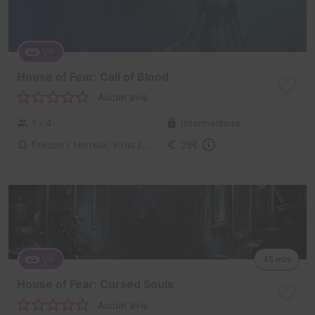
VR
House of Fear: Call of Blood
Aucun avis
1 - 4
Intermédiaire
Frisson / Horreur, Virus / Asile / Hôpital
28€
VR
45 min
House of Fear: Cursed Souls
Aucun avis