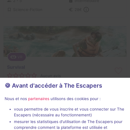
2 - 5
Intermédiaire
Science-Fiction
28€
VR
Survival
Aucun avis
🍪 Avant d'accéder à The Escapers
1 - 6
Intermédiaire
Catastrophe
28€
Nous et nos
partenaires
utilisons des cookies pour :
vous permettre de vous inscrire et vous connecter sur The
Escapers (nécessaire au fonctionnement)
mesurer les statistiques d'utilisation de The Escapers pour
comprendre comment la plateforme est utilisée et