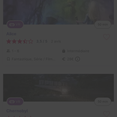
VR
50 min
Alice
3,5 / 5
2 avis
1 - 6
Intermédiaire
Fantastique, Série / Film / Roman
28€
VR
50 min
Chernobyl