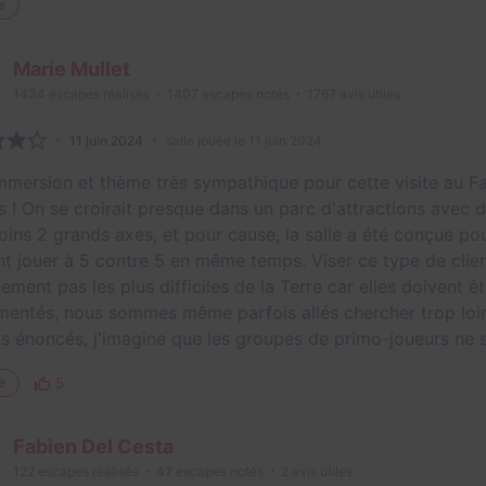
e
Marie Mullet
1434
escapes réalisés
1407
escapes notés
1767
avis utiles
11 juin 2024
salle jouée le 11 juin 2024
immersion et thème très sympathique pour cette visite au F
s ! On se croirait presque dans un parc d'attractions avec 
ins 2 grands axes, et pour cause, la salle a été conçue pou
nt jouer à 5 contre 5 en même temps. Viser ce type de clie
ement pas les plus difficiles de la Terre car elles doivent 
mentés, nous sommes même parfois allés chercher trop loin
ns énoncés, j'imagine que les groupes de primo-joueurs ne 
5
e
Fabien Del Cesta
122
escapes réalisés
47
escapes notés
2
avis utiles