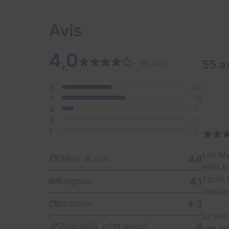
Avis
4,0
55 a
• 55 avis
5
22
4
28
3
5
2
0
1
0
Les My
4,6
Décor et son
était 
Porte 
4,1
Énigmes
d’esca
4,3
Scénario
Le résu
4
Originalité, effet waouh
une éq