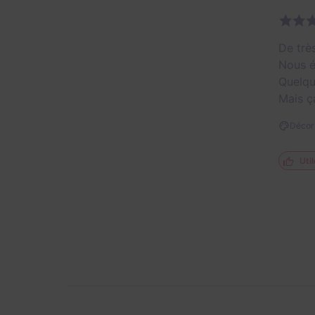
De trè
Nous é
Quelqu
Mais ç
Décor 
Util