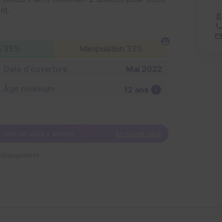
nt.
n
35%
Manipulation
33%
Date d'ouverture
Mai 2022
Âge minimum
12 ans
! Une clé vous y attend.
En savoir plus
n changement