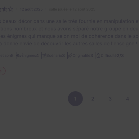
12 août 2025
salle jouée le 12 août 2025
s beaux décor dans une salle très fournie en manipulation e
tions nombreux et nous avons séparé notre groupe en deux
es énigmes qui manque selon moi de cohérence dans le sc
a donne envie de découvrir les autres salles de l'enseigne !
2/3
5
4
3
3
et son
Énigmes
Scénario
Originalité
Difficulté
e
1
2
3
4