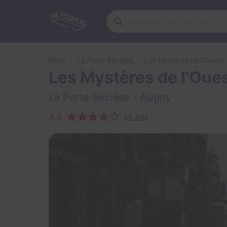
Metz
La Porte Secrète
Les Mystères de l'Ouest 
Les Mystères de l'Oues
La Porte Secrète
- Augny
4,0
55 avis