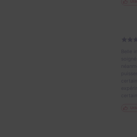
Util
Belle 
soigné
néanmo
puisse
certain
expéri
certai
Util