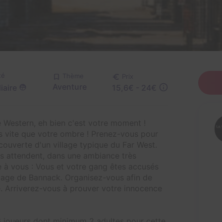
té
Thème
Prix
Aventure
iaire
15,6€ - 24€
Western, eh bien c'est votre moment !
s vite que votre ombre ! Prenez-vous pour
écouverte d'un village typique du Far West.
s attendent, dans une ambiance très
e à vous : Vous et votre gang êtes accusés
illage de Bannack. Organisez-vous afin de
é. Arriverez-vous à prouver votre innocence
 6 joueurs dont minimum 2 adultes pour cette