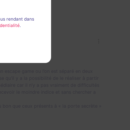
ous rendant dans
dentialité
.
 un escape game ou l’on est séparé en deux
qu’il y a la possibilité de le réaliser à partir
iaire car il n’y a pas vraiment de difficultés
ecevoir le moindre indice et sans chercher a
 bon que ceux présents à « la porte secrète »