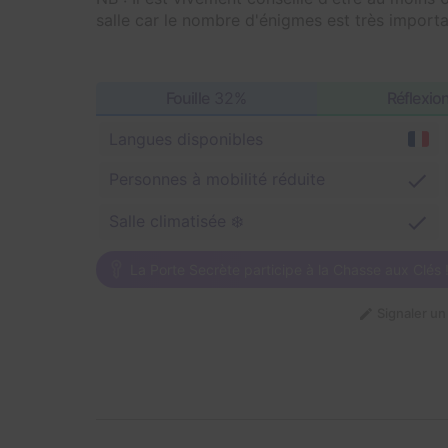
salle car le nombre d'énigmes est très importa
Fouille
32%
Réflexio
Langues disponibles
Personnes à mobilité réduite
Salle climatisée ❄️
La Porte Secrète participe à la Chasse aux Clés 
Signaler u