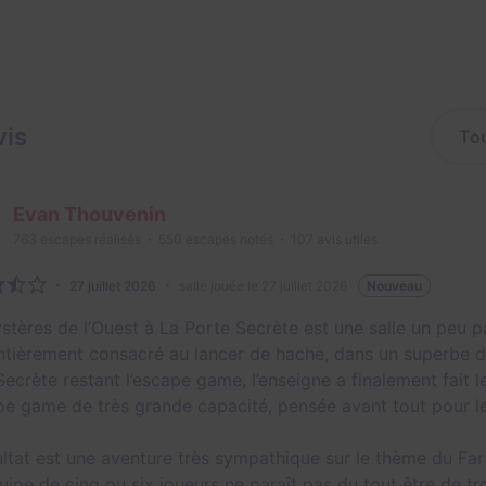
vis
Evan Thouvenin
763
escapes réalisés
550
escapes notés
107
avis utiles
27 juillet 2026
salle jouée le 27 juillet 2026
Nouveau
stères de l’Ouest à La Porte Secrète est une salle un peu pa
entièrement consacré au lancer de hache, dans un superbe dé
Secrète restant l’escape game, l’enseigne a finalement fait 
pe game de très grande capacité, pensée avant tout pour 
ltat est une aventure très sympathique sur le thème du Far W
uipe de cinq ou six joueurs ne paraît pas du tout être de tr