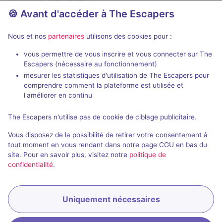
🍪 Avant d'accéder à The Escapers
Nous et nos
partenaires
utilisons des cookies pour :
vous permettre de vous inscrire et vous connecter sur The
Action game
Escapers (nécessaire au fonctionnement)
mesurer les statistiques d'utilisation de The Escapers pour
Prison Island
La Malédicti
comprendre comment la plateforme est utilisée et
Prison Island
- Metz
Escape Hunt
-
l'améliorer en continu
4,3 / 5
21 avis
The Escapers n'utilise pas de cookie de ciblage publicitaire.
2 - 5
Pour débuter
2 - 5
Vous disposez de la possibilité de retirer votre consentement à
Aventure
Aventure
20€
tout moment en vous rendant dans notre page CGU en bas du
site. Pour en savoir plus, visitez notre
politique de
confidentialité
.
Uniquement nécessaires