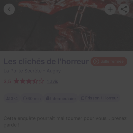
Les clichés de l'horreur
Salle fermée
La Porte Secrète
- Augny
3,5
1 avis
Frisson / Horreur
3-4
60 min
Intermédiaire
Cette enquête pourrait mal tourner pour vous... prenez
garde !