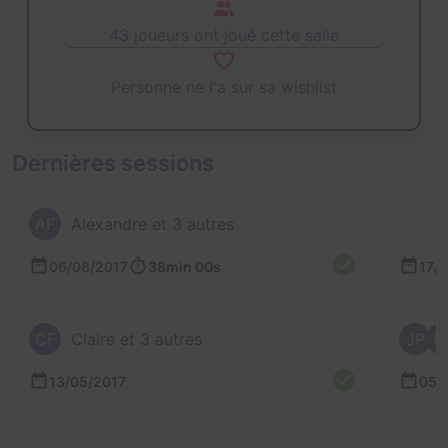
43 joueurs ont joué cette salle
Personne ne l'a sur sa wishlist
Dernières sessions
AF
Alexandre et 3 autres
06/08/2017
38min 00s
17/
CF
Claire et 3 autres
JP
L
13/05/2017
05/