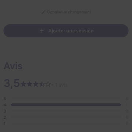
Signaler un changement
Ajouter une session
Avis
3,5
• 1 avis
5
0
4
1
3
0
2
0
1
0