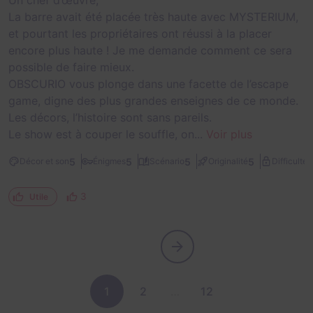
Un chef d’œuvre,
La barre avait été placée très haute avec MYSTERIUM,
et pourtant les propriétaires ont réussi à la placer
encore plus haute ! Je me demande comment ce sera
possible de faire mieux.
OBSCURIO vous plonge dans une facette de l’escape
game, digne des plus grandes enseignes de ce monde.
Les décors, l’histoire sont sans pareils.
Le show est à couper le souffle, on...
Voir plus
3
5
5
5
5
Décor et son
Énigmes
Scénario
Originalité
Difficulté
3
Utile
1
2
…
12