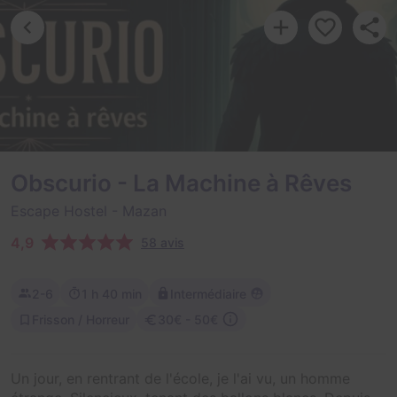
Obscurio - La Machine à Rêves
Escape Hostel
- Mazan
4,9
58 avis
2-6
1 h 40 min
Intermédiaire
Frisson / Horreur
30€ - 50€
Un jour, en rentrant de l'école, je l'ai vu, un homme