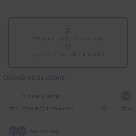
219 joueurs ont joué cette salle
60 joueurs l'ont sur leur wishlist
Dernières sessions
Olivia et 2 autres
CW
31/07/2026
1h 36min 59s
26/
AM
AA
Anais et Aziz