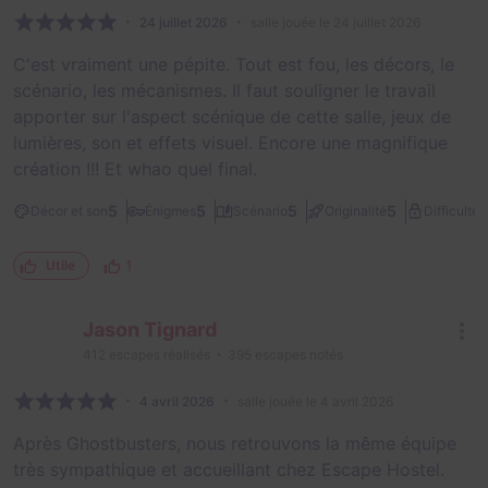
24 juillet 2026
salle jouée le 24 juillet 2026
C'est vraiment une pépite. Tout est fou, les décors, le
scénario, les mécanismes. Il faut souligner le travail
apporter sur l'aspect scénique de cette salle, jeux de
lumières, son et effets visuel. Encore une magnifique
création !!! Et whao quel final.
2
5
5
5
5
Décor et son
Énigmes
Scénario
Originalité
Difficulté
1
Utile
Jason Tignard
412
escapes réalisés
395
escapes notés
4 avril 2026
salle jouée le 4 avril 2026
Après Ghostbusters, nous retrouvons la même équipe
très sympathique et accueillant chez Escape Hostel.