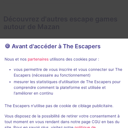
Découvrez d'autres escape games
autour de Mazan
🍪 Avant d'accéder à The Escapers
Nous et nos
partenaires
utilisons des cookies pour :
80 min
vous permettre de vous inscrire et vous connecter sur The
Mysterium - L'Étrange Manoir Warren
Opération M
Escapers (nécessaire au fonctionnement)
Ghostbusters
mesurer les statistiques d'utilisation de The Escapers pour
Fontaines
Ghostbusters
- Pernes-les-
comprendre comment la plateforme est utilisée et
Fontaines
l'améliorer en continu
4,9 / 5
177 avis
3 - 6
The Escapers n'utilise pas de cookie de ciblage publicitaire.
2 - 7
Intermédiaire
Vous disposez de la possibilité de retirer votre consentement à
Frisson / Horreur
25€ - 42€
tout moment en vous rendant dans notre page CGU en bas du
site. Pour en savoir plus, visitez notre
politique de