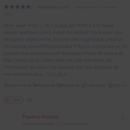
16 décembre 2025
salle jouée le 11 décembre
2025
Wow wow wow.... Je n'ai pas les mots !! J'ai laissé
passer quelques jours avant de rédiger l'avis pour que
l'émotion redescende. Encore une magnifique création
de Escape hostel/Ghostbusters !! Après mysterium je ne
pensais pas pouvoir jouer quelques chose de mieux et
bien j'avais tord. Cette salle est une merveille, de
l'immersion au décor en passant par des énigmes et
manipulation plus...
Voir plus
3
5
5
5
5
Décor et son
Énigmes
Scénario
Originalité
Difficulté
7
Utile
Pauline Ponce
39
escapes réalisés
13
escapes notés