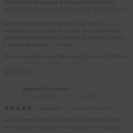
Quelle plaisir de pouvoir à nouveau découvrir leur
passion au travers de salles longues et faites maison !
Dernière création de l’enseigne et ça se voit !
mysterium avait poussé le curseur des effets sons et
lumière assez fortement, obscurio va encore plus loin.
A l’image des salles ...
Voir plus
2
5
5
5
5
Décor et son
Énigmes
Scénario
Originalité
Difficulté
2
Utile
Maxime Bienvenu
1341
escapes réalisés
1316
escapes notés
11 juillet 2026
salle jouée le 10 juillet 2026
Dans la meme lignée que Mysterium, l’escape hostel
nous sort de nouveau une tuerie pour une enseigne