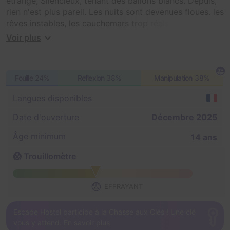
étrange, Silencieux, tenant des ballons blancs. Depuis,
rien n'est plus pareil. Les nuits sont devenues floues, les
rêves instables, les cauchemars trop réels. La créature
me hante. J'ai entendu sa voix déformée, elle résonne
Voir plus
encore dans ma tête.
Puis un jour, il m'a montré ce qu'il appelait son chef-
Fouille
24%
Réflexion
38%
Manipulation
38%
d'œuvre : la machine à rêves. Il disait qu'elle pouvait
montrer tout ce qu'on désire ou tout ce qu'on craint.
Langues disponibles
Depuis, je ne sais plus ce qui est réel.
Date d'ouverture
Décembre 2025
À présent, c'est à vous de plonger dans mon
cauchemar. Saurez-vous échapper à la machine avant
Âge minimum
14 ans
que vos rêves ne deviennent votre réalité ?
😱 Trouillomètre
😨
EFFRAYANT
Escape Hostel participe à la Chasse aux Clés ! Une clé
vous y attend.
En savoir plus