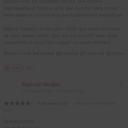
maison avec de superbes décors, une histoire
intéressante et logique ainsi que comme dans toutes
leurs salles un son/lumiere particulièrement magnifique.
Malgré l’espace un peu plus réduit que dans certaines
de leurs autres salles, tout est mis à profit pour nous
surprendre et nous faire passer un super moment.
2
5
5
5
5
Décor et son
Énigmes
Scénario
Originalité
Difficulté
1
Utile
Raphaël Nedjari
15
escapes réalisés
8
escapes notés
16 décembre 2025
salle jouée le 11 décembre
2025
Époustouflant.