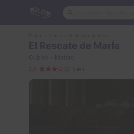
Mataró
Cubick
El Rescate de MarÍa
El Rescate de MarÍa
Cubick
- Mataró
3,0
5 avis