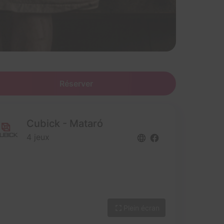
Réserver
Cubick - Mataró
4 jeux
Plein écran