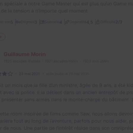
n spéciale à notre Game Master qui est plus qu’un Game ma
 de la tension à n’importe quel moment
2/3
5
3
4
4,5
et son
Énigmes
Scénario
Originalité
Difficulté
e
Guillaume Morin
1935
escapes réalisés
1921
escapes notés
1503
avis utiles
23 mai 2021
salle jouée le 23 mai 2021
it un mois que la fille d’un ministre, âgée de 9 ans, a été k
 avec la police. Il la détient dans un ancien entrepôt de pro
e présenter sans armes dans le monte-charge du bâtiment. S
ette room inspirée de films comme Saw, nous allons devoir
arlera tout au long de l’aventure, parfois pour nous aider, 
 de nous. Une partie de l’intérêt réside dans son omniprés