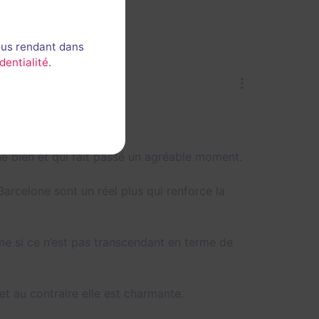
😧
r
ous rendant dans
dentialité
.
ne bien et qui fait passé un agréable moment.
arcelone sont un réel plus qui renforce la
me si ce n’est pas transcendant en terme de
et au contraire elle est charmante.