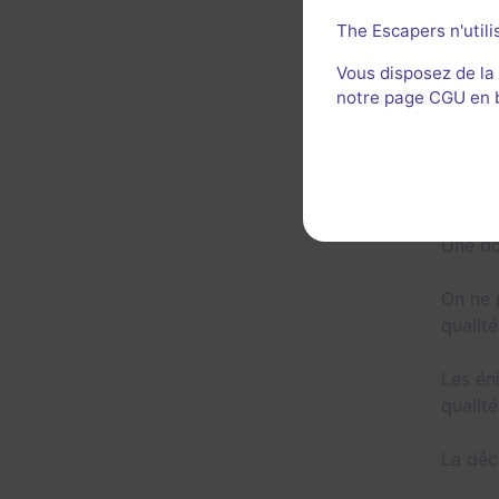
The Escapers n'utili
Décor 
Vous disposez de la
notre page CGU en ba
Une bo
On ne 
qualité
Les én
qualit
La déc