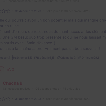
391
escapes réalisés
57
escapes notés
54
avis utiles
31 décembre 2023
salle jouée le 30 décembre 2023
lle qui pourrait avoir un bon potentiel mais qui manque cru
nt en ruine.
ment d’erreurs de reset nous donnant accès à des éléments
es. Une GM beaucoup trop présente et qui ne nous laissait 
 sortis avec 15min d’avance..)
denas à la chaîne … bref vraiment pas un bon souvenir !
2/3
2
1,5
1,5
2
et son
Énigmes
Scénario
Originalité
Difficulté
2
e
Chacha B
131
escapes réalisés
106
escapes notés
75
avis utiles
31 décembre 2023
salle jouée le 30 décembre 2023