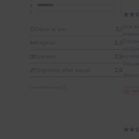
2
1
1
0
Une sa
3,1
Décor et son
vraime
Énormé
2,3
Énigmes
inutil
2,9
sommes
Scénario
Des ca
2,6
Originalité, effet waouh
Décor 
Contrôle des avis
Util