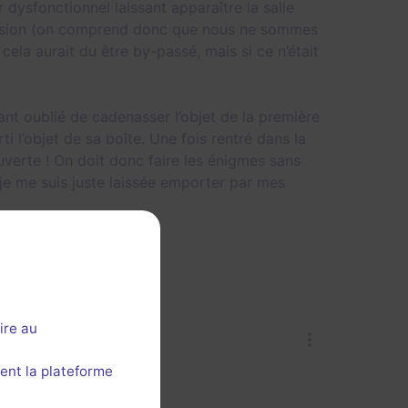
ysfonctionnel laissant apparaître la salle
mersion (on comprend donc que nous ne sommes
ela aurait du être by-passé, mais si ce n’était
ant oublié de cadenasser l’objet de la première
i l’objet de sa boîte. Une fois rentré dans la
ouverte ! On doit donc faire les énigmes sans
je me suis juste laissée emporter par mes
ire au
ent la plateforme