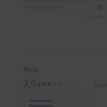
Langues disponibles
Signaler u
Avis
3,0
5 av
• 5 avis
5
0
4
2
3
2