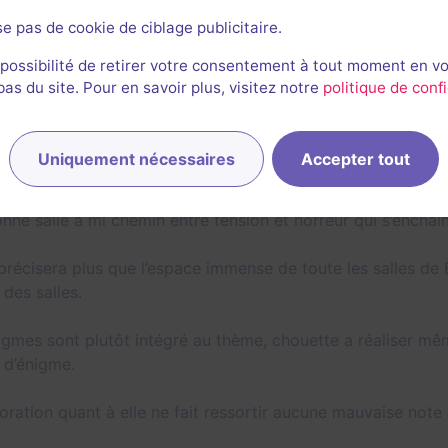
se pas de cookie de ciblage publicitaire.
2/3
3
1,5
2
1,5
et son
Énigmes
Scénario
Originalité
Difficulté
Peu
 possibilité de retirer votre consentement à tout moment en v
s du site. Pour en savoir plus, visitez notre
politique de confi
Evan Thouvenin
763
escapes réalisés
550
escapes notés
107
avis utiles
Uniquement nécessaires
Accepter tout
7 octobre 2022
salle jouée le 3 octobre 2022
nne salle à mi chemin entre tension et horreur qui s’enchaî
précisera plus que l’espace immense de toute les salles de B
 des salles.
igmes sont plutôt intégré au thème, chouette a réaliser mê
é d’énigme.
oration quant à elle ne fait ressortir aucune mauvaise note 