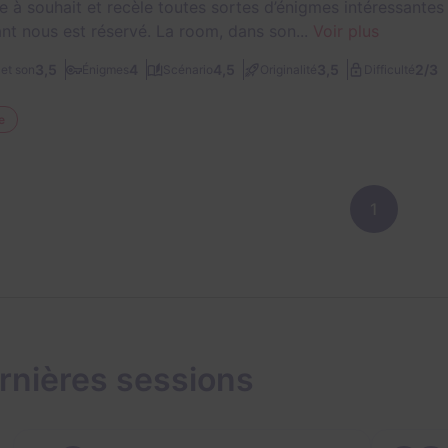
e à souhait et recèle toutes sortes d’énigmes intéressantes p
ant nous est réservé. La room, dans son...
Voir plus
2/3
3,5
4
4,5
3,5
et son
Énigmes
Scénario
Originalité
Difficulté
e
1
rnières sessions