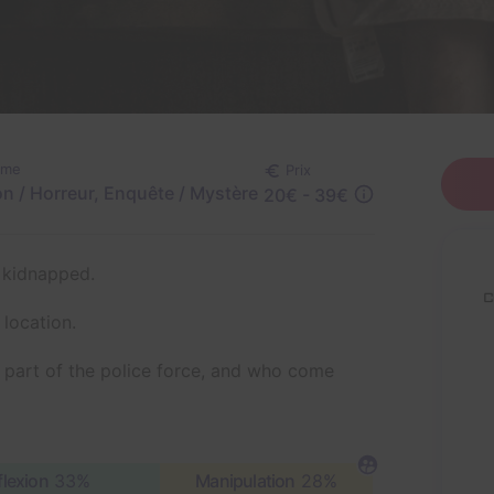
ème
Prix
on / Horreur, Enquête / Mystère
20€ - 39€
n kidnapped.
location.
 part of the police force, and who come
flexion
33%
Manipulation
28%