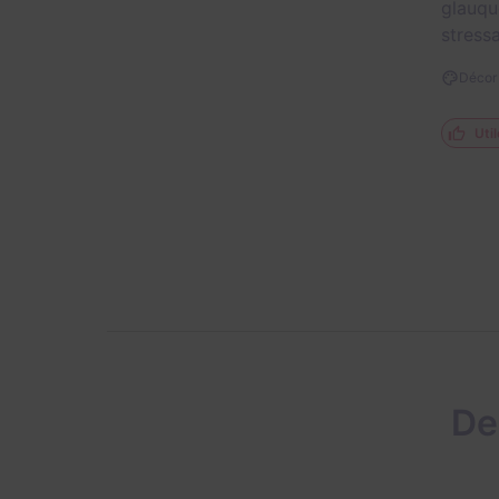
glauqu
stress
Décor 
Util
De