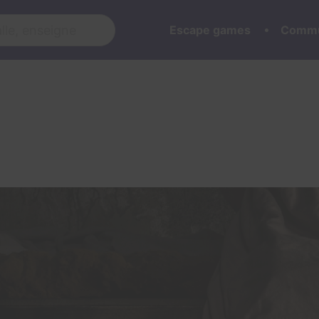
Escape games
Commu