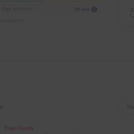
Âge minimum
10 ans
n changement
is
Théo Gordy