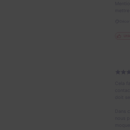
Mentio
mettre
Décor 
Util
Cela fa
contact
doit s
Dans c
nous p
moquer