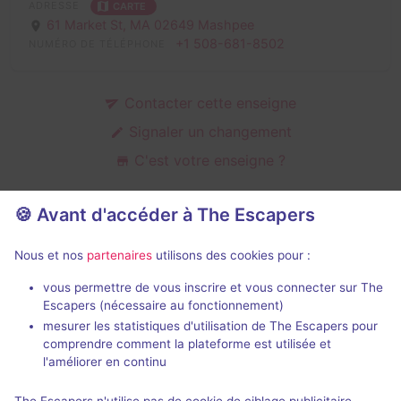
ADRESSE
CARTE
61 Market St,
MA 02649 Mashpee
+1 508-681-8502
NUMÉRO DE TÉLÉPHONE
Contacter cette enseigne
Signaler un changement
C'est votre enseigne ?
🍪 Avant d'accéder à The Escapers
Salles d'escape game de Upside
Nous et nos
partenaires
utilisons des cookies pour :
Down
vous permettre de vous inscrire et vous connecter sur The
Escapers (nécessaire au fonctionnement)
mesurer les statistiques d'utilisation de The Escapers pour
comprendre comment la plateforme est utilisée et
l'améliorer en continu
75 min