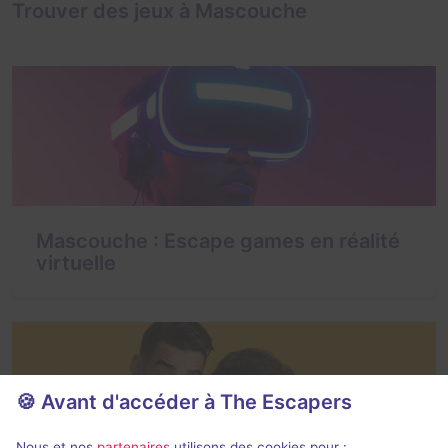
Trouver des jeux à Mascouche
Mascouche : Escape games en réalité
virtuelle
🍪 Avant d'accéder à The Escapers
Nous et nos
partenaires
utilisons des cookies pour :