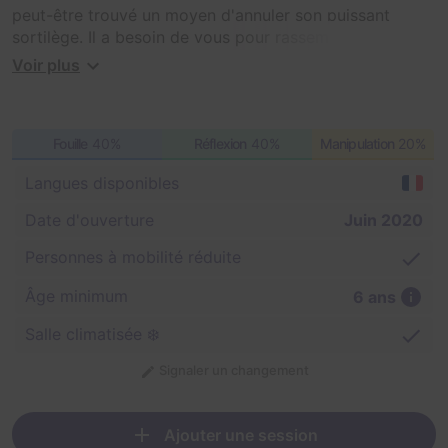
peut-être trouvé un moyen d'annuler son puissant
sortilège. Il a besoin de vous pour rassembler tous les
objets magiques nécessaires.
Voir plus
NB : S'appelait auparavant "Si le Musée m'était conté".
Fouille
40%
Réflexion
40%
Manipulation
20%
Langues disponibles
Date d'ouverture
Juin 2020
Personnes à mobilité réduite
Âge minimum
6 ans
Salle climatisée ❄️
Signaler un changement
Ajouter une session