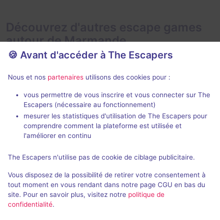
Découvrez d'autres escape games
autour de Marmande
🍪 Avant d'accéder à The Escapers
Nous et nos
partenaires
utilisons des cookies pour :
vous permettre de vous inscrire et vous connecter sur The
Saisonnier
Nouveau
Escapers (nécessaire au fonctionnement)
mesurer les statistiques d'utilisation de The Escapers pour
La Chambre du Duc
comprendre comment la plateforme est utilisée et
Château de Duras
- Duras
Château de Du
l'améliorer en continu
Aucun avis
The Escapers n'utilise pas de cookie de ciblage publicitaire.
2 - 8
Inconnue
2 - 8
Vous disposez de la possibilité de retirer votre consentement à
Historique / Culturel
23€ - 29€
tout moment en vous rendant dans notre page CGU en bas du
site. Pour en savoir plus, visitez notre
politique de
confidentialité
.